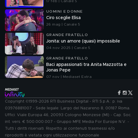
17 feb | Canale 5
UOMINI E DONNE
Ciro sceglie Elisa
26 mag | Canale 5
GRANDE FRATELLO
Jonita: un amore (quasi) impossibile
04 nov 2025 | Canale 5
GRANDE FRATELLO
Baci appassionati tra Anita Mazzotta e
Jonas Pepe
07 nov | Mediaset Extra
Copyright ©1999-2026 RTI Business Digital - RTI S.p.A.: p. iva
03976881007 - Sede legale: Largo del Nazareno 8, 00187 Roma.
Uffici: Viale Europa 46, 20093 Cologno Monzese (MI) - Cap. Soc.
int. vers. € 500.000.007 - Gruppo MFE Media For Europe N.V. -
Tutti i diritti riservati. Rispetto ai contenuti trasmessi e/o
riprodotti è vietata ogni utilizzazione funzionale