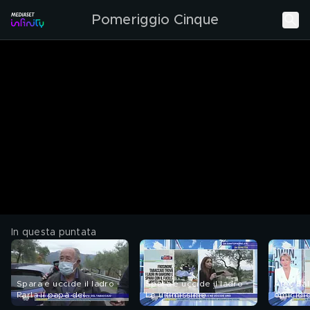
Pomeriggio Cinque
In questa puntata
Spara e uccide il ladro -
Spara e uccide il ladro -
Alec Bal
Parla il papà del
Le ultimissime
omicidio
tabaccaio
ultime n