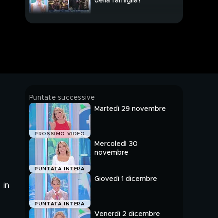
della famiglia?
Greta, le rivelazioni del
cugino
Scoppia la polemica su
Buzzanca
Buzzanca, le parole del
Puntate successive
medico
Martedì 29 novembre
Lando Buzzanca, le
PROSSIMO VIDEO
dichiarazioni del
Mercoledì 30
medico
novembre
Addio a Renato
PUNTATA INTERA
Balestra
Giovedì 1 dicembre
 in
Stasera torna Grande
PUNTATA INTERA
Fratello Vip
Venerdì 2 dicembre