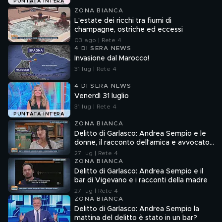
PUNTATA INTERA
ZONA BIANCA
L'estate dei ricchi tra fiumi di
champagne, ostriche ed eccessi
03 ago | Rete 4
4 DI SERA NEWS
Invasione dal Marocco!
31 lug | Rete 4
4 DI SERA NEWS
Venerdì 31 luglio
31 lug | Rete 4
PUNTATA INTERA
ZONA BIANCA
Delitto di Garlasco: Andrea Sempio e le
donne, il racconto dell'amica e avvocato
Angela Taccia
27 lug | Rete 4
ZONA BIANCA
Delitto di Garlasco: Andrea Sempio e il
bar di Vigevano e i racconti della madre
27 lug | Rete 4
ZONA BIANCA
Delitto di Garlasco: Andrea Sempio la
mattina del delitto è stato in un bar?