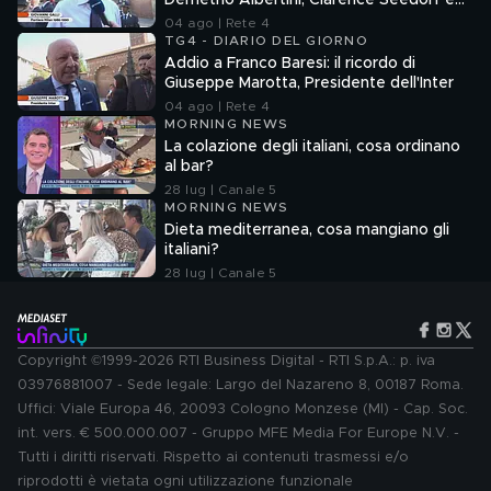
Demetrio Albertini, Clarence Seedorf e
Giovanni Galli
04 ago | Rete 4
TG4 - DIARIO DEL GIORNO
Addio a Franco Baresi: il ricordo di
Giuseppe Marotta, Presidente dell'Inter
04 ago | Rete 4
MORNING NEWS
La colazione degli italiani, cosa ordinano
al bar?
28 lug | Canale 5
MORNING NEWS
Dieta mediterranea, cosa mangiano gli
italiani?
28 lug | Canale 5
Copyright ©1999-2026 RTI Business Digital - RTI S.p.A.: p. iva
03976881007 - Sede legale: Largo del Nazareno 8, 00187 Roma.
Uffici: Viale Europa 46, 20093 Cologno Monzese (MI) - Cap. Soc.
int. vers. € 500.000.007 - Gruppo MFE Media For Europe N.V. -
Tutti i diritti riservati. Rispetto ai contenuti trasmessi e/o
riprodotti è vietata ogni utilizzazione funzionale