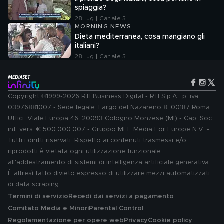
spiaggia?
28 lug | Canale 5
MORNING NEWS
Dieta mediterranea, cosa mangiano gli
italiani?
28 lug | Canale 5
Copyright ©1999-2026 RTI Business Digital - RTI S.p.A.: p. iva
03976881007 - Sede legale: Largo del Nazareno 8, 00187 Roma.
Uffici: Viale Europa 46, 20093 Cologno Monzese (MI) - Cap. Soc.
int. vers. € 500.000.007 - Gruppo MFE Media For Europe N.V. -
Tutti i diritti riservati. Rispetto ai contenuti trasmessi e/o
riprodotti è vietata ogni utilizzazione funzionale
all'addestramento di sistemi di intelligenza artificiale generativa.
È altresì fatto divieto espresso di utilizzare mezzi automatizzati
di data scraping.
Termini di servizio
Recedi dai servizi a pagamento
Comitato Media e Minori
Parental Control
Regolamentazione per opere web
Privacy
Cookie policy