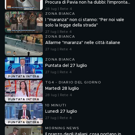
Procura di Pavia non ha dubbi: l'impronta
33 è la pistola fumante
28 lug | Rete 4
ZONA BIANCA
I "maranza" non ci stanno: "Per noi vale
solo la legge della strada"
27 lug | Rete 4
ZONA BIANCA
Allarme "maranza" nelle città italiane
27 lug | Rete 4
ZONA BIANCA
Puntata del 27 luglio
27 lug | Rete 4
PUNTATA INTERA
TG4 - DIARIO DEL GIORNO
Martedì 28 luglio
28 lug | Rete 4
PUNTATA INTERA
10 MINUTI
Lunedì 27 luglio
27 lug | Rete 4
PUNTATA INTERA
MORNING NEWS
Il pranzo degli italiani, cosa portano in