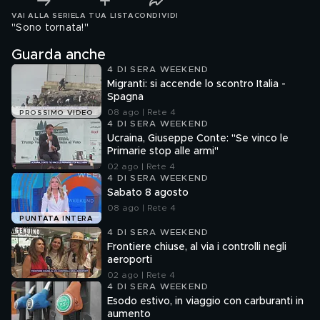
VAI ALLA SERIE
LA TUA LISTA
CONDIVIDI
"Sono tornata!"
Guarda anche
4 DI SERA WEEKEND
Migranti: si accende lo scontro Italia -
Spagna
08 ago | Rete 4
PROSSIMO VIDEO
4 DI SERA WEEKEND
Ucraina, Giuseppe Conte: "Se vinco le
Primarie stop alle armi"
02 ago | Rete 4
4 DI SERA WEEKEND
Sabato 8 agosto
08 ago | Rete 4
PUNTATA INTERA
4 DI SERA WEEKEND
Frontiere chiuse, al via i controlli negli
aeroporti
02 ago | Rete 4
4 DI SERA WEEKEND
Esodo estivo, in viaggio con carburanti in
aumento