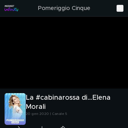
Pomeriggio Cinque
La #cabinarossa di…Elena
Morali
20 gen 2020 | Canale 5