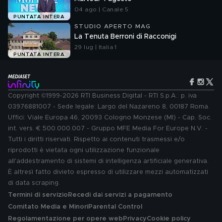
04 ago | Canale 5
PUNTATA INTERA
STUDIO APERTO MAG
La Tenuta Berroni di Racconigi
29 lug | Italia 1
PUNTATA INTERA
Copyright ©1999-2026 RTI Business Digital - RTI S.p.A.: p. iva
03976881007 - Sede legale: Largo del Nazareno 8, 00187 Roma.
Uffici: Viale Europa 46, 20093 Cologno Monzese (MI) - Cap. Soc.
int. vers. € 500.000.007 - Gruppo MFE Media For Europe N.V. -
Tutti i diritti riservati. Rispetto ai contenuti trasmessi e/o
riprodotti è vietata ogni utilizzazione funzionale
all'addestramento di sistemi di intelligenza artificiale generativa.
È altresì fatto divieto espresso di utilizzare mezzi automatizzati
di data scraping.
Termini di servizio
Recedi dai servizi a pagamento
Comitato Media e Minori
Parental Control
Regolamentazione per opere web
Privacy
Cookie policy