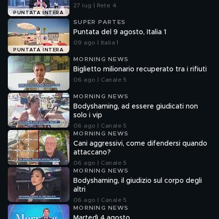
27 lug | Rete 4
PUNTATA INTERA
SUPER PARTES
Puntata del 9 agosto, Italia 1
09 ago | Italia 1
PUNTATA INTERA
MORNING NEWS
Biglietto milionario recuperato tra i rifiuti
06 ago | Canale 5
MORNING NEWS
Bodyshaming, ad essere giudicati non
solo i vip
06 ago | Canale 5
MORNING NEWS
Cani aggressivi, come difendersi quando
attaccano?
06 ago | Canale 5
MORNING NEWS
Bodyshaming, il giudizio sul corpo degli
altri
06 ago | Canale 5
MORNING NEWS
Martedì 4 agosto