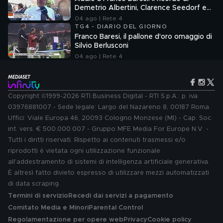
Demetrio Albertini, Clarence Seedorf e
Giovanni Galli
04 ago | Rete 4
TG4 - DIARIO DEL GIORNO
Franco Baresi, il pallone d'oro omaggio di
Silvio Berlusconi
04 ago | Rete 4
Copyright ©1999-2026 RTI Business Digital - RTI S.p.A.: p. iva
03976881007 - Sede legale: Largo del Nazareno 8, 00187 Roma.
Uffici: Viale Europa 46, 20093 Cologno Monzese (MI) - Cap. Soc.
int. vers. € 500.000.007 - Gruppo MFE Media For Europe N.V. -
Tutti i diritti riservati. Rispetto ai contenuti trasmessi e/o
riprodotti è vietata ogni utilizzazione funzionale
all'addestramento di sistemi di intelligenza artificiale generativa.
È altresì fatto divieto espresso di utilizzare mezzi automatizzati
di data scraping.
Termini di servizio
Recedi dai servizi a pagamento
Comitato Media e Minori
Parental Control
Regolamentazione per opere web
Privacy
Cookie policy