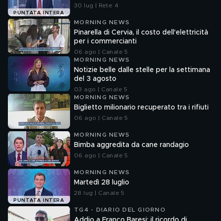
30 lug | Rete 4
PUNTATA INTERA
MORNING NEWS
Pinarella di Cervia, il costo dell'elettricità
per i commercianti
06 ago | Canale 5
MORNING NEWS
Notizie belle dalle stelle per la settimana
del 3 agosto
03 ago | Canale 5
MORNING NEWS
Biglietto milionario recuperato tra i rifiuti
06 ago | Canale 5
MORNING NEWS
Bimba aggredita da cane randagio
06 ago | Canale 5
MORNING NEWS
Martedì 28 luglio
28 lug | Canale 5
PUNTATA INTERA
TG4 - DIARIO DEL GIORNO
Addio a Franco Baresi: il ricordo di