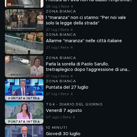
Procura di Pavia non ha dubbi: l'impronta
33 è la pistola fumante
28 lug | Rete 4
ZONA BIANCA
I "maranza" non ci stanno: "Per noi vale
solo la legge della strada"
27 lug | Rete 4
ZONA BIANCA
Allarme "maranza" nelle città italiane
27 lug | Rete 4
ZONA BIANCA
Parla la sorella di Paolo Sarullo,
tretraplegico dopo l'aggressione di una
baby gang
27 lug | Rete 4
ZONA BIANCA
Puntata del 27 luglio
27 lug | Rete 4
PUNTATA INTERA
TG4 - DIARIO DEL GIORNO
Venerdì 7 agosto
07 ago | Rete 4
PUNTATA INTERA
10 MINUTI
Giovedì 30 luglio