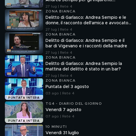
Andrea Sempio per gli inquirenti:
"Ossessionato e bugiardo"
27 lug | Rete 4
ZONA BIANCA
Delitto di Garlasco: Andrea Sempio e le
donne, il racconto dell'amica e avvocato
Angela Taccia
27 lug | Rete 4
ZONA BIANCA
Delitto di Garlasco: Andrea Sempio e il
bar di Vigevano e i racconti della madre
27 lug | Rete 4
ZONA BIANCA
Delitto di Garlasco: Andrea Sempio la
mattina del delitto è stato in un bar?
27 lug | Rete 4
ZONA BIANCA
Puntata del 3 agosto
03 ago | Rete 4
PUNTATA INTERA
TG4 - DIARIO DEL GIORNO
Venerdì 7 agosto
07 ago | Rete 4
PUNTATA INTERA
10 MINUTI
Venerdì 31 luglio