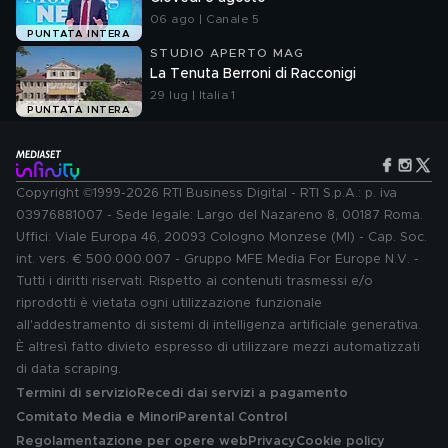
06 ago | Canale 5
PUNTATA INTERA
STUDIO APERTO MAG
La Tenuta Berroni di Racconigi
29 lug | Italia 1
PUNTATA INTERA
Copyright ©1999-2026 RTI Business Digital - RTI S.p.A.: p. iva
03976881007 - Sede legale: Largo del Nazareno 8, 00187 Roma.
Uffici: Viale Europa 46, 20093 Cologno Monzese (MI) - Cap. Soc.
int. vers. € 500.000.007 - Gruppo MFE Media For Europe N.V. -
Tutti i diritti riservati. Rispetto ai contenuti trasmessi e/o
riprodotti è vietata ogni utilizzazione funzionale
all'addestramento di sistemi di intelligenza artificiale generativa.
È altresì fatto divieto espresso di utilizzare mezzi automatizzati
di data scraping.
Termini di servizio
Recedi dai servizi a pagamento
Comitato Media e Minori
Parental Control
Regolamentazione per opere web
Privacy
Cookie policy