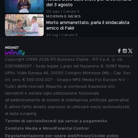
del 3 agosto
03 ago | Canale 5
MORNING NEWS
Morto ammanettato, parla il sindacalista
amico di Fakir
24 lug | Canale 5
Copyright ©1999-2026 RTI Business Digital - RTI S.p.A.: p. iva
03976881007 - Sede legale: Largo del Nazareno 8, 00187 Roma.
Uffici: Viale Europa 46, 20093 Cologno Monzese (MI) - Cap. Soc.
int. vers. € 500.000.007 - Gruppo MFE Media For Europe N.V. -
Tutti i diritti riservati. Rispetto ai contenuti trasmessi e/o
riprodotti è vietata ogni utilizzazione funzionale
all'addestramento di sistemi di intelligenza artificiale generativa.
È altresì fatto divieto espresso di utilizzare mezzi automatizzati
di data scraping.
Termini di servizio
Recedi dai servizi a pagamento
Comitato Media e Minori
Parental Control
Regolamentazione per opere web
Privacy
Cookie policy