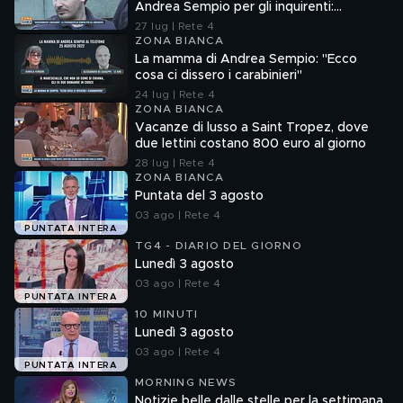
Andrea Sempio per gli inquirenti:
"Ossessionato e bugiardo"
27 lug | Rete 4
ZONA BIANCA
La mamma di Andrea Sempio: "Ecco
cosa ci dissero i carabinieri"
24 lug | Rete 4
ZONA BIANCA
Vacanze di lusso a Saint Tropez, dove
due lettini costano 800 euro al giorno
28 lug | Rete 4
ZONA BIANCA
Puntata del 3 agosto
03 ago | Rete 4
PUNTATA INTERA
TG4 - DIARIO DEL GIORNO
Lunedì 3 agosto
03 ago | Rete 4
PUNTATA INTERA
10 MINUTI
Lunedì 3 agosto
03 ago | Rete 4
PUNTATA INTERA
MORNING NEWS
Notizie belle dalle stelle per la settimana