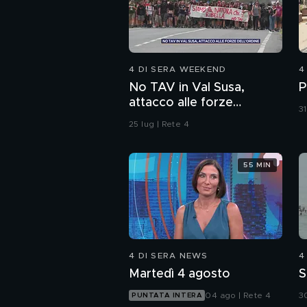
4 DI SERA WEEKEND
4
No TAV in Val Susa,
P
attacco alle forze
31
dell'ordine
25 lug | Rete 4
55 MIN
4 DI SERA NEWS
4
Martedì 4 agosto
S
04 ago | Rete 4
30
PUNTATA INTERA