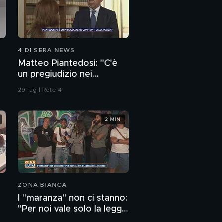
4 DI SERA NEWS
Matteo Piantedosi: "C'è
un pregiudizio nei
confronti della polizia"
29 lug | Rete 4
2 MIN
ZONA BIANCA
I "maranza" non ci stanno:
"Per noi vale solo la legge
della strada"