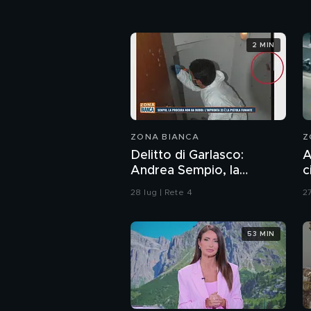
2 MIN
ZONA BIANCA
Z
Delitto di Garlasco:
A
Andrea Sempio, la
c
Procura di Pavia non ha
28 lug | Rete 4
27
dubbi: l'impronta 33 è la
pistola fumante
53 MIN