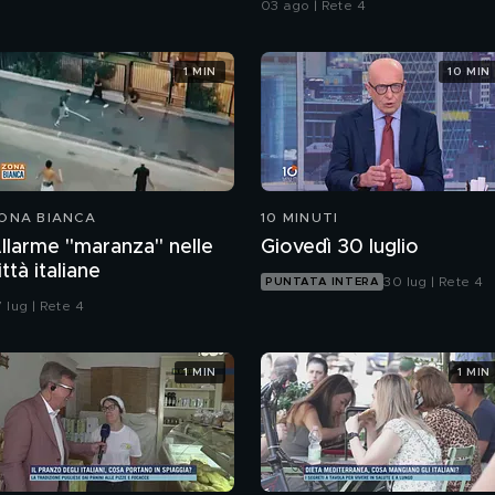
03 ago | Rete 4
1 MIN
10 MIN
ONA BIANCA
10 MINUTI
llarme "maranza" nelle
Giovedì 30 luglio
ittà italiane
30 lug | Rete 4
PUNTATA INTERA
 lug | Rete 4
1 MIN
1 MIN