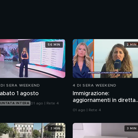
56 MIN
2 MIN
 DI SERA WEEKEND
4 DI SERA WEEKEND
abato 1 agosto
Immigrazione:
aggiornamenti in diretta
01 ago | Rete 4
UNTATA INTERA
da Ceuta
01 ago | Rete 4
3 MIN
3 MIN