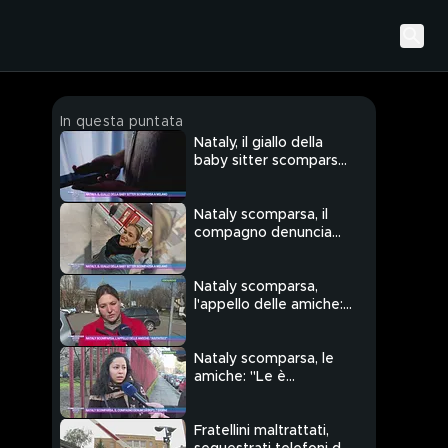
In questa puntata
Nataly, il giallo della
baby sitter scomparsa
a Milano
Nataly scomparsa, il
compagno denuncia
dopo 7 giorni
Nataly scomparsa,
l'appello delle amiche:
"Aiutateci"
Nataly scomparsa, le
amiche: "Le è
successo qualcosa"
Fratellini maltrattati,