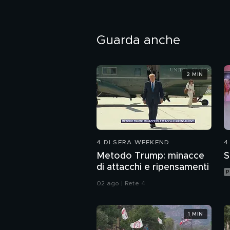
Guarda anche
2 MIN
4 DI SERA WEEKEND
4
Metodo Trump: minacce
S
di attacchi e ripensamenti
P
02 ago | Rete 4
1 MIN