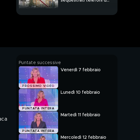
sequestrati telefoni di
mamma e nonna
Fratellini maltrattati,
consulenti in ospedale
per nuovi esami
Fratellini maltrattati,
parla la nonna materna
Aurora morta a 13 anni,
Puntate successive
l'autopsia: "Buttata giù
Venerdì 7 febbraio
dal balcone"
Aurora morta a 13 anni,
PROSSIMO VIDEO
parla la sorella
Lunedì 10 febbraio
Aurora morta a 13 anni,
PUNTATA INTERA
la svolta: è stata spinta
Martedì 11 febbraio
nel vuoto
aca
La storia di Pasquale:
PUNTATA INTERA
"Papà uccise mia
Mercoledì 12 febbraio