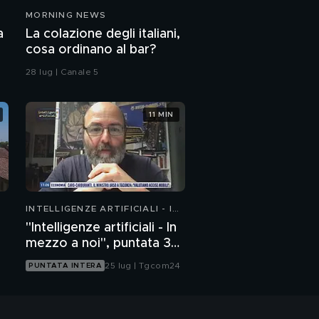
MORNING NEWS
a
La colazione degli italiani,
cosa ordinano al bar?
28 lug | Canale 5
11 MIN
INTELLIGENZE ARTIFICIALI - IN
MEZZO A NOI
"Intelligenze artificiali - In
mezzo a noi", puntata 35:
il progetto Glasswing
25 lug | Tgcom24
PUNTATA INTERA