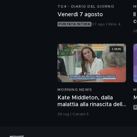
TG4 - DIARIO DEL GIORNO
M
Venerdì 7 agosto
I
c
07 ago | Rete 4
PUNTATA INTERA
2
1 MIN
MORNING NEWS
M
Kate Middleton, dalla
M
malattia alla rinascita della
P
Principessa
29 lug | Canale 5