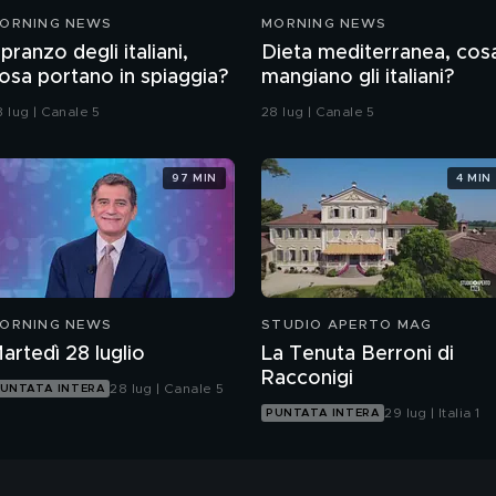
ORNING NEWS
MORNING NEWS
l pranzo degli italiani,
Dieta mediterranea, cos
osa portano in spiaggia?
mangiano gli italiani?
8 lug | Canale 5
28 lug | Canale 5
97 MIN
4 MIN
ORNING NEWS
STUDIO APERTO MAG
artedì 28 luglio
La Tenuta Berroni di
Racconigi
28 lug | Canale 5
UNTATA INTERA
29 lug | Italia 1
PUNTATA INTERA