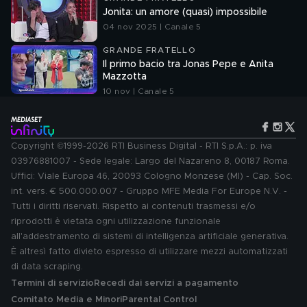
Jonita: un amore (quasi) impossibile
04 nov 2025 | Canale 5
GRANDE FRATELLO
Il primo bacio tra Jonas Pepe e Anita
Mazzotta
10 nov | Canale 5
Copyright ©1999-2026 RTI Business Digital - RTI S.p.A.: p. iva
03976881007 - Sede legale: Largo del Nazareno 8, 00187 Roma.
Uffici: Viale Europa 46, 20093 Cologno Monzese (MI) - Cap. Soc.
int. vers. € 500.000.007 - Gruppo MFE Media For Europe N.V. -
Tutti i diritti riservati. Rispetto ai contenuti trasmessi e/o
riprodotti è vietata ogni utilizzazione funzionale
all'addestramento di sistemi di intelligenza artificiale generativa.
È altresì fatto divieto espresso di utilizzare mezzi automatizzati
di data scraping.
Termini di servizio
Recedi dai servizi a pagamento
Comitato Media e Minori
Parental Control