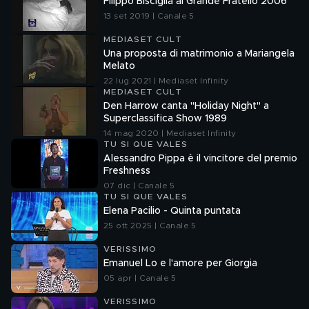
Filippo Bisciglia al Grande Fratello 2006
13 set 2019 | Canale 5
MEDIASET CULT
Una proposta di matrimonio a Mariangela
Melato
22 lug 2021 | Mediaset Infinity
MEDIASET CULT
Den Harrow canta "Holiday Night" a
Superclassifica Show 1989
14 mag 2020 | Mediaset Infinity
TU SI QUE VALES
Alessandro Pippa è il vincitore del premio
Freshness
07 dic | Canale 5
TU SI QUE VALES
Elena Pacilio - Quinta puntata
25 ott 2025 | Canale 5
VERISSIMO
Emanuel Lo e l'amore per Giorgia
05 apr | Canale 5
VERISSIMO