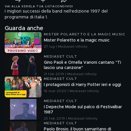
VAI ALLA SERIE
LA TUA LISTA
CONDIVIDI
I migliori successi della band nell'edizione 1997 del
programma di Italia 1.
Guarda anche
MISTER POLARETTO E LA MAGIC MUSIC
Mister Polaretto e la magic music
27 lug | Mediaset Infinity
PROSSIMO VIDEO
MEDIASET CULT
Gino Paoli e Ornella Vanoni cantano "Ti
lascio una canzone"
21 feb 2019 | Mediaset Infinity
MEDIASET CULT
I protagonisti di Harry Potter ieri e oggi
16 mar 2020 | Mediaset Infinity
MEDIASET CULT
I Depeche Mode sul palco di Festivalbar
1987
25 feb 2019 | Mediaset Infinity
MEDIASET CULT
Paolo Brosio, il buon samaritano di