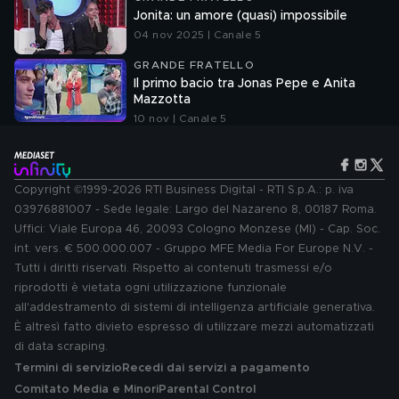
Jonita: un amore (quasi) impossibile
04 nov 2025 | Canale 5
GRANDE FRATELLO
Il primo bacio tra Jonas Pepe e Anita
Mazzotta
10 nov | Canale 5
Copyright ©1999-2026 RTI Business Digital - RTI S.p.A.: p. iva
03976881007 - Sede legale: Largo del Nazareno 8, 00187 Roma.
Uffici: Viale Europa 46, 20093 Cologno Monzese (MI) - Cap. Soc.
int. vers. € 500.000.007 - Gruppo MFE Media For Europe N.V. -
Tutti i diritti riservati. Rispetto ai contenuti trasmessi e/o
riprodotti è vietata ogni utilizzazione funzionale
all'addestramento di sistemi di intelligenza artificiale generativa.
È altresì fatto divieto espresso di utilizzare mezzi automatizzati
di data scraping.
Termini di servizio
Recedi dai servizi a pagamento
Comitato Media e Minori
Parental Control