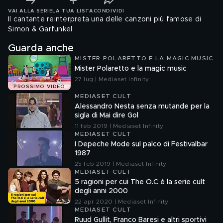
VAI ALLA SERIE
LA TUA LISTA
CONDIVIDI
Il cantante reinterpreta una delle canzoni più famose di
Simon & Garfunkel
Guarda anche
MISTER POLARETTO E LA MAGIC MUSIC
Mister Polaretto e la magic music
27 lug | Mediaset Infinity
PROSSIMO VIDEO
MEDIASET CULT
Alessandro Nesta senza mutande per la
sigla di Mai dire Gol
11 feb 2019 | Mediaset Infinity
MEDIASET CULT
I Depeche Mode sul palco di Festivalbar
1987
25 feb 2019 | Mediaset Infinity
MEDIASET CULT
5 ragioni per cui The O.C è la serie cult
degli anni 2000
22 apr 2020 | Mediaset Infinity
MEDIASET CULT
Ruud Gullit, Franco Baresi e altri sportivi