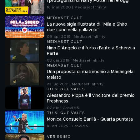
I protagonisti di Harry Potter ieri e oggi
16 mar 2020 | Mediaset Infinity
MEDIASET CULT
La nuova sigla illustrata di "Mila e Shiro
due cuori nella pallavolo"
09 apr 2019 | Mediaset Infinity
MEDIASET CULT
Nino D'Angelo e il furto d'auto a Scherzi a
Parte
03 giu 2019 | Mediaset Infinity
MEDIASET CULT
Una proposta di matrimonio a Mariangela
Melato
22 lug 2021 | Mediaset Infinity
TU SI QUE VALES
Alessandro Pippa è il vincitore del premio
Freshness
07 dic | Canale 5
TU SI QUE VALES
Monica Consuelo Barillà - Quarta puntata
18 ott 2025 | Canale 5
VERISSIMO