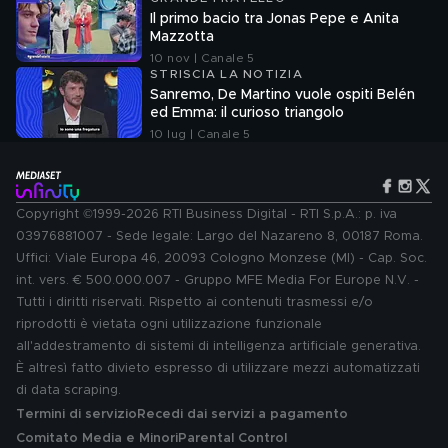
Il primo bacio tra Jonas Pepe e Anita
Mazzotta
10 nov | Canale 5
STRISCIA LA NOTIZIA
Sanremo, De Martino vuole ospiti Belén
ed Emma: il curioso triangolo
10 lug | Canale 5
Copyright ©1999-2026 RTI Business Digital - RTI S.p.A.: p. iva
03976881007 - Sede legale: Largo del Nazareno 8, 00187 Roma.
Uffici: Viale Europa 46, 20093 Cologno Monzese (MI) - Cap. Soc.
int. vers. € 500.000.007 - Gruppo MFE Media For Europe N.V. -
Tutti i diritti riservati. Rispetto ai contenuti trasmessi e/o
riprodotti è vietata ogni utilizzazione funzionale
all'addestramento di sistemi di intelligenza artificiale generativa.
È altresì fatto divieto espresso di utilizzare mezzi automatizzati
di data scraping.
Termini di servizio
Recedi dai servizi a pagamento
Comitato Media e Minori
Parental Control