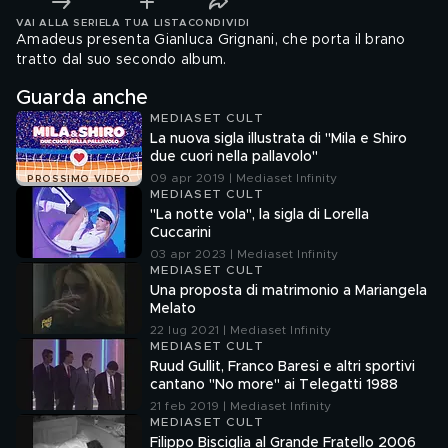
VAI ALLA SERIE
LA TUA LISTA
CONDIVIDI
Amadeus presenta Gianluca Grignani, che porta il brano
tratto dal suo secondo album.
Guarda anche
MEDIASET CULT
La nuova sigla illustrata di "Mila e Shiro
due cuori nella pallavolo"
09 apr 2019 | Mediaset Infinity
PROSSIMO VIDEO
MEDIASET CULT
"La notte vola", la sigla di Lorella
Cuccarini
03 apr 2023 | Mediaset Infinity
MEDIASET CULT
Una proposta di matrimonio a Mariangela
Melato
22 lug 2021 | Mediaset Infinity
MEDIASET CULT
Ruud Gullit, Franco Baresi e altri sportivi
cantano "No more" ai Telegatti 1988
21 feb 2019 | Mediaset Infinity
MEDIASET CULT
Filippo Bisciglia al Grande Fratello 2006