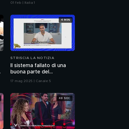
01 feb | Italia 1
4 MIN
STRISCIA LA NOTIZIA
Il sistema fallato di una
buona parte del
giornalismo online: articoli
17 mag 2025 | Canale 5
pubblicati senza la verifica
delle fonti
48 SEC