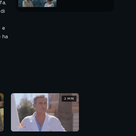
fa,
di
PUNTATA INTERA
o e
e ha
2 MIN