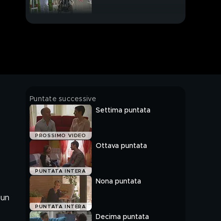
L'ospedale diventa una
seconda famiglia
Puntate successive
Settima puntata
PROSSIMO VIDEO
Ottava puntata
PUNTATA INTERA
Nona puntata
 un
PUNTATA INTERA
Decima puntata