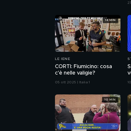
2
14 MIN
LE IENE
S
CORTI: Fiumicino: cosa
S
c'è nelle valigie?
vu
E
05 ott 2025 | Italia 1
10
10 MIN