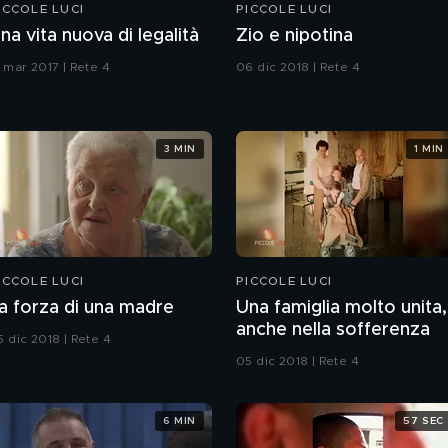
ICCOLE LUCI
PICCOLE LUCI
na vita nuova di legalità
Zio e nipotina
1 mar 2017 | Rete 4
06 dic 2018 | Rete 4
3 MIN
1 MIN
ICCOLE LUCI
PICCOLE LUCI
a forza di una madre
Una famiglia molto unita,
anche nella sofferenza
5 dic 2018 | Rete 4
05 dic 2018 | Rete 4
6 MIN
57 SEC