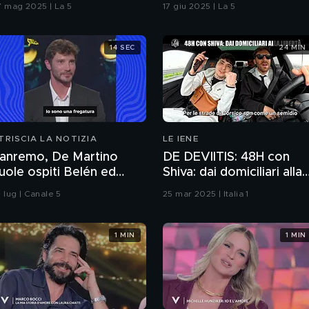
7 mag 2025 | La 5
17 giu 2025 | La 5
14 SEC
24 MIN
TRISCIA LA NOTIZIA
LE IENE
anremo, De Martino
DE DEVIITIS: 48H con
ole ospiti Belén ed
Shiva: dai domiciliari alla
mma: il curioso triangolo
libertà
 lug | Canale 5
25 mar 2025 | Italia 1
1 MIN
1 MIN