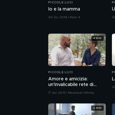
PICCOLE LUCI
P
Io e la mamma
U
06 dic 2018 | Rete 4
2
4 MIN
PICCOLE LUCI
P
Amore e amicizia:
L
un'invalicabile rete di
0
protezione
17 dic 2019 | Mediaset Infinity
2 MIN