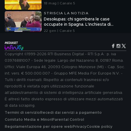
18 mag | Canale 5
STRISCIA LA NOTIZIA
Desokupas: chi sgombera le case
occupate in Spagna. L'inchiesta di
Francesco Mazza
22 gen | Canale 5
Copyright ©1999-2026 RTI Business Digital - RTI S.p.A.: p. iva
03976881007 - Sede legale: Largo del Nazareno 8, 00187 Roma.
Uffici: Viale Europa 46, 20093 Cologno Monzese (MI) - Cap. Soc.
int. vers. € 500.000.007 - Gruppo MFE Media For Europe N.V. -
Tutti i diritti riservati. Rispetto ai contenuti trasmessi e/o
riprodotti è vietata ogni utilizzazione funzionale
all'addestramento di sistemi di intelligenza artificiale generativa.
È altresì fatto divieto espresso di utilizzare mezzi automatizzati
di data scraping.
Termini di servizio
Recedi dai servizi a pagamento
Comitato Media e Minori
Parental Control
Regolamentazione per opere web
Privacy
Cookie policy