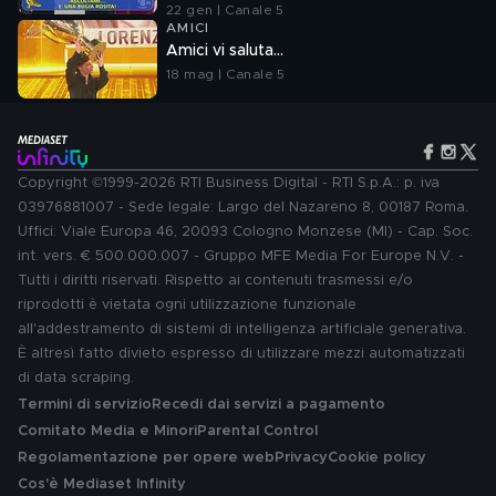
Francesco Mazza
22 gen | Canale 5
AMICI
Amici vi saluta...
18 mag | Canale 5
Copyright ©1999-2026 RTI Business Digital - RTI S.p.A.: p. iva
03976881007 - Sede legale: Largo del Nazareno 8, 00187 Roma.
Uffici: Viale Europa 46, 20093 Cologno Monzese (MI) - Cap. Soc.
int. vers. € 500.000.007 - Gruppo MFE Media For Europe N.V. -
Tutti i diritti riservati. Rispetto ai contenuti trasmessi e/o
riprodotti è vietata ogni utilizzazione funzionale
all'addestramento di sistemi di intelligenza artificiale generativa.
È altresì fatto divieto espresso di utilizzare mezzi automatizzati
di data scraping.
Termini di servizio
Recedi dai servizi a pagamento
Comitato Media e Minori
Parental Control
Regolamentazione per opere web
Privacy
Cookie policy
Cos'è Mediaset Infinity