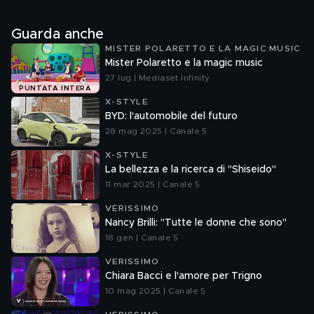
Guarda anche
MISTER POLARETTO E LA MAGIC MUSIC
Mister Polaretto e la magic music
27 lug | Mediaset Infinity
PUNTATA INTERA
X-STYLE
BYD: l'automobile del futuro
28 mag 2025 | Canale 5
X-STYLE
La bellezza e la ricerca di "Shiseido"
11 mar 2025 | Canale 5
VERISSIMO
Nancy Brilli: "Tutte le donne che sono"
18 gen | Canale 5
VERISSIMO
Chiara Bacci e l'amore per Trigno
10 mag 2025 | Canale 5