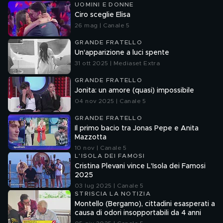
UOMINI E DONNE
Ciro sceglie Elisa
26 mag | Canale 5
GRANDE FRATELLO
Un'apparizione a luci spente
31 ott 2025 | Mediaset Extra
GRANDE FRATELLO
Jonita: un amore (quasi) impossibile
04 nov 2025 | Canale 5
GRANDE FRATELLO
Il primo bacio tra Jonas Pepe e Anita
Mazzotta
10 nov | Canale 5
L'ISOLA DEI FAMOSI
Cristina Plevani vince L'Isola dei Famosi
2025
03 lug 2025 | Canale 5
STRISCIA LA NOTIZIA
Montello (Bergamo), cittadini esasperati a
causa di odori insopportabili da 4 anni