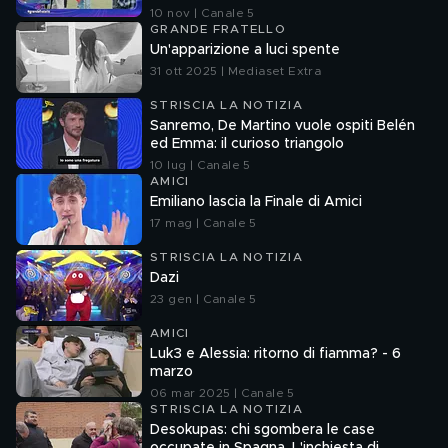
10 nov | Canale 5
GRANDE FRATELLO
Un'apparizione a luci spente
31 ott 2025 | Mediaset Extra
STRISCIA LA NOTIZIA
Sanremo, De Martino vuole ospiti Belén
ed Emma: il curioso triangolo
10 lug | Canale 5
AMICI
Emiliano lascia la Finale di Amici
17 mag | Canale 5
STRISCIA LA NOTIZIA
Dazi
23 gen | Canale 5
AMICI
Luk3 e Alessia: ritorno di fiamma? - 6
marzo
06 mar 2025 | Canale 5
STRISCIA LA NOTIZIA
Desokupas: chi sgombera le case