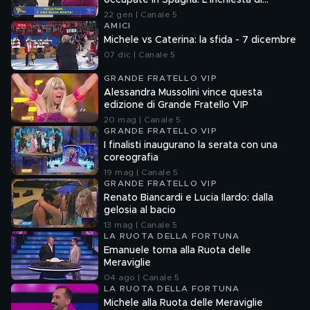
occupate in Spagna. L'inchiesta di
Francesco Mazza
22 gen | Canale 5
AMICI
Michele vs Caterina: la sfida - 7 dicembre
07 dic | Canale 5
GRANDE FRATELLO VIP
Alessandra Mussolini vince questa
edizione di Grande Fratello VIP
20 mag | Canale 5
GRANDE FRATELLO VIP
I finalisti inaugurano la serata con una
coreografia
19 mag | Canale 5
GRANDE FRATELLO VIP
Renato Biancardi e Lucia Ilardo: dalla
gelosia al bacio
13 mag | Canale 5
LA RUOTA DELLA FORTUNA
Emanuele torna alla Ruota delle
Meraviglie
04 ago | Canale 5
LA RUOTA DELLA FORTUNA
Michele alla Ruota delle Meraviglie