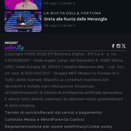
05 ago | Canale 5
LA RUOTA DELLA FORTUNA
Greta alla Ruota delle Meraviglie
06 ago | Canale 5
Copyright ©1999-2026 RTI Business Digital - RTI S.p.A.: p. iva
03976881007 - Sede legale: Largo del Nazareno 8, 00187 Roma.
Uffici: Viale Europa 46, 20093 Cologno Monzese (MI) - Cap. Soc.
int. vers. € 500.000.007 - Gruppo MFE Media For Europe N.V. -
Tutti i diritti riservati. Rispetto ai contenuti trasmessi e/o
riprodotti è vietata ogni utilizzazione funzionale
all'addestramento di sistemi di intelligenza artificiale generativa.
È altresì fatto divieto espresso di utilizzare mezzi automatizzati
di data scraping.
Termini di servizio
Recedi dai servizi a pagamento
Comitato Media e Minori
Parental Control
Regolamentazione per opere web
Privacy
Cookie policy