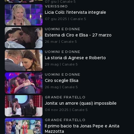
07 giu | Canale 5
VERISSIMO
Licia Colò: l'intervista integrale
07 giu 2025 | Canale 5
UOMINI E DONNE
Esterna di Ciro e Elisa - 27 marzo
26 mar | Canale 5
UOMINI E DONNE
La storia di Agnese e Roberto
29 mag | Canale 5
UOMINI E DONNE
Ciro sceglie Elisa
26 mag | Canale 5
GRANDE FRATELLO
Jonita: un amore (quasi) impossibile
04 nov 2025 | Canale 5
GRANDE FRATELLO
Il primo bacio tra Jonas Pepe e Anita
Mazzotta