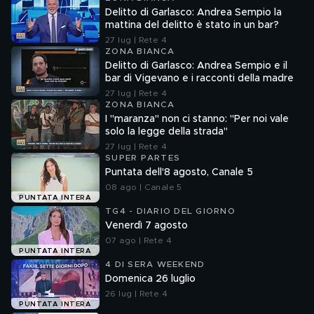
Delitto di Garlasco: Andrea Sempio la
mattina del delitto è stato in un bar?
27 lug | Rete 4
ZONA BIANCA
Delitto di Garlasco: Andrea Sempio e il
bar di Vigevano e i racconti della madre
27 lug | Rete 4
ZONA BIANCA
I "maranza" non ci stanno: "Per noi vale
solo la legge della strada"
27 lug | Rete 4
SUPER PARTES
Puntata dell'8 agosto, Canale 5
08 ago | Canale 5
PUNTATA INTERA
TG4 - DIARIO DEL GIORNO
Venerdì 7 agosto
07 ago | Rete 4
PUNTATA INTERA
4 DI SERA WEEKEND
Domenica 26 luglio
26 lug | Rete 4
PUNTATA INTERA