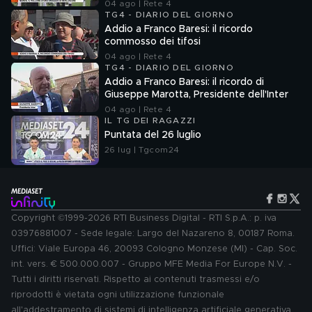
04 ago | Rete 4
TG4 - DIARIO DEL GIORNO
Addio a Franco Baresi: il ricordo
commosso dei tifosi
04 ago | Rete 4
TG4 - DIARIO DEL GIORNO
Addio a Franco Baresi: il ricordo di
Giuseppe Marotta, Presidente dell'Inter
04 ago | Rete 4
IL TG DEI RAGAZZI
Puntata del 26 luglio
26 lug | Tgcom24
Copyright ©1999-2026 RTI Business Digital - RTI S.p.A.: p. iva
03976881007 - Sede legale: Largo del Nazareno 8, 00187 Roma.
Uffici: Viale Europa 46, 20093 Cologno Monzese (MI) - Cap. Soc.
int. vers. € 500.000.007 - Gruppo MFE Media For Europe N.V. -
Tutti i diritti riservati. Rispetto ai contenuti trasmessi e/o
riprodotti è vietata ogni utilizzazione funzionale
all'addestramento di sistemi di intelligenza artificiale generativa.