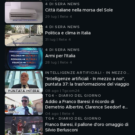
4 DI SERA NEWS
Città italiane nella morsa del Sole
29 lug | Rete 4
4 DI SERA NEWS
Politica e clima in Italia
31 lug | Rete 4
4 DI SERA NEWS
Armi per l'Italia
28 lug | Rete 4
INTELLIGENZE ARTIFICIALI - IN MEZZO
A NOI
"Intelligenze artificiali - In mezzo a noi",
puntata 37: la trasformazione del viaggio
08 ago | Tgcom24
PUNTATA INTERA
TG4 - DIARIO DEL GIORNO
Addio a Franco Baresi: il ricordo di
Demetrio Albertini, Clarence Seedorf e
Giovanni Galli
04 ago | Rete 4
TG4 - DIARIO DEL GIORNO
Franco Baresi, il pallone d'oro omaggio di
Silvio Berlusconi