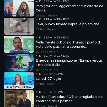
4 DI SERA WEEKEND
Immigrazione: aggiornamenti in diretta da
Ceuta
01 ago | Rete 4
4 DI SERA WEEKEND
Fakir, nuovo filmato riapre le polemiche
25 lug | Rete 4
4 DI SERA WEEKEND
Nella mente di Donald Trump: il punto di
vista dello psichiatra Leonardo
Mendolicchio
02 ago | Rete 4
4 DI SERA WEEKEND
Emergenza immigrazione, l'Europa valuta
il modello Italia
02 ago | Rete 4
4 DI SERA NEWS
Lunedì 27 luglio
27 lug | Rete 4
PUNTATA INTERA
4 DI SERA NEWS
Matteo Piantedosi: "C'è un pregiudizio nei
confronti della polizia"
29 lug | Rete 4