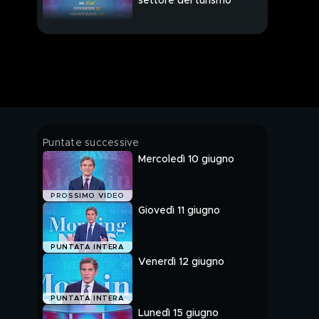
settore del turismo
Estate, torna
l'emergenza lavoratori:
manca il personale
Nonna Caterina, 89
anni, ancora al lavoro
Zanzare, come
Puntate successive
agiscono sulla nostra
Mercoledì 10 giugno
pelle?
Zanzare, le strategie
PROSSIMO VIDEO
per tenerle lontane in
Giovedì 11 giugno
estate
Pierina Paganelli, oggi
PUNTATA INTERA
la sentenza di primo
Venerdì 12 giugno
grado per Louis
Dassilva
Omicidio Pierina
PUNTATA INTERA
Paganelli, in diretta dal
Lunedì 15 giugno