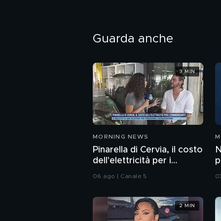
Guarda anche
3 MIN
MORNING NEWS
M
Pinarella di Cervia, il costo
N
dell'elettricità per i
p
commercianti
a
06 ago | Canale 5
0
2 MIN