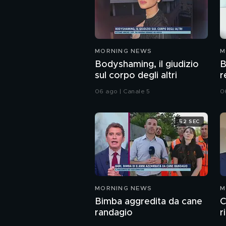
MORNING NEWS
M
Bodyshaming, il giudizio
B
sul corpo degli altri
r
06 ago | Canale 5
0
52 SEC
MORNING NEWS
M
Bimba aggredita da cane
C
randagio
r
d