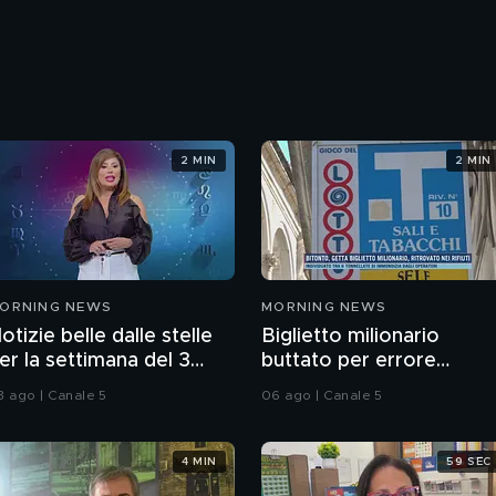
2 MIN
2 MIN
ORNING NEWS
MORNING NEWS
otizie belle dalle stelle
Biglietto milionario
er la settimana del 3
buttato per errore
gosto
nell'immondizia
3 ago | Canale 5
06 ago | Canale 5
4 MIN
59 SEC