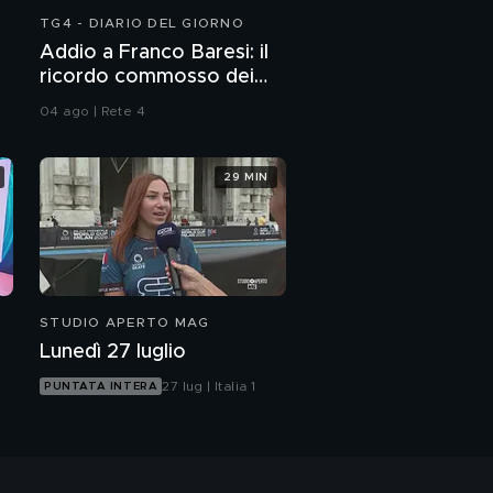
TG4 - DIARIO DEL GIORNO
Addio a Franco Baresi: il
ricordo commosso dei
tifosi
04 ago | Rete 4
29 MIN
STUDIO APERTO MAG
Lunedì 27 luglio
27 lug | Italia 1
PUNTATA INTERA