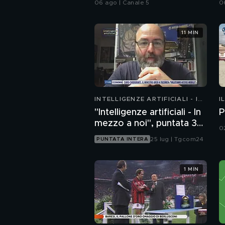
06 ago | Canale 5
0
11 MIN
INTELLIGENZE ARTIFICIALI - IN
I
MEZZO A NOI
"Intelligenze artificiali - In
P
mezzo a noi", puntata 35:
0
il progetto Glasswing
25 lug | Tgcom24
PUNTATA INTERA
1 MIN