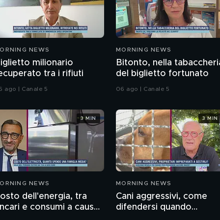
ORNING NEWS
MORNING NEWS
iglietto milionario
Bitonto, nella tabaccheri
ecuperato tra i rifiuti
del biglietto fortunato
6 ago | Canale 5
06 ago | Canale 5
3 MIN
3 MIN
ORNING NEWS
MORNING NEWS
osto dell'energia, tra
Cani aggressivi, come
incari e consumi a causa
difendersi quando
el caldo record
attaccano?