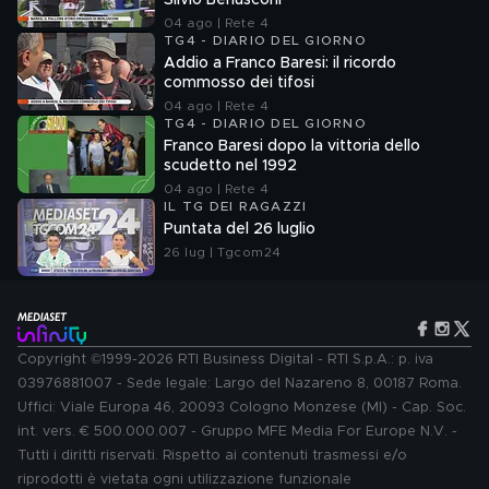
Silvio Berlusconi
04 ago | Rete 4
TG4 - DIARIO DEL GIORNO
Addio a Franco Baresi: il ricordo
commosso dei tifosi
04 ago | Rete 4
TG4 - DIARIO DEL GIORNO
Franco Baresi dopo la vittoria dello
scudetto nel 1992
04 ago | Rete 4
IL TG DEI RAGAZZI
Puntata del 26 luglio
26 lug | Tgcom24
Copyright ©1999-2026 RTI Business Digital - RTI S.p.A.: p. iva
03976881007 - Sede legale: Largo del Nazareno 8, 00187 Roma.
Uffici: Viale Europa 46, 20093 Cologno Monzese (MI) - Cap. Soc.
int. vers. € 500.000.007 - Gruppo MFE Media For Europe N.V. -
Tutti i diritti riservati. Rispetto ai contenuti trasmessi e/o
riprodotti è vietata ogni utilizzazione funzionale