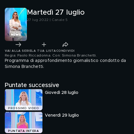
complicato
di 14,3 m
Martedì 27 luglio
27 lug 2022 | Canale 5
VAI ALLA SERIE
LA TUA LISTA
CONDIVIDI
Regia: Paolo Riccadonna. Con: Simona Branchetti
.
Programma di approfondimento giornalistico condotto da
Simona Branchetti.
Puntate successive
Giovedì 28 luglio
PROSSIMO VIDEO
Venerdì 29 luglio
PUNTATA INTERA