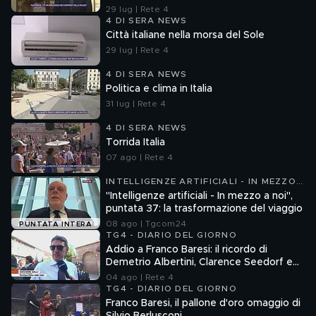
29 lug | Rete 4
4 DI SERA NEWS
Città italiane nella morsa del Sole
29 lug | Rete 4
4 DI SERA NEWS
Politica e clima in Italia
31 lug | Rete 4
4 DI SERA NEWS
Torrida Italia
07 ago | Rete 4
INTELLIGENZE ARTIFICIALI - IN MEZZO
A NOI
"Intelligenze artificiali - In mezzo a noi",
puntata 37: la trasformazione del viaggio
08 ago | Tgcom24
PUNTATA INTERA
TG4 - DIARIO DEL GIORNO
Addio a Franco Baresi: il ricordo di
Demetrio Albertini, Clarence Seedorf e
Giovanni Galli
04 ago | Rete 4
TG4 - DIARIO DEL GIORNO
Franco Baresi, il pallone d'oro omaggio di