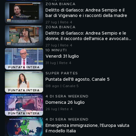
ZONA BIANCA
Delitto di Garlasco: Andrea Sempio e il
bar di Vigevano e i racconti della madre
27 lug | Rete 4
ZONA BIANCA
Delitto di Garlasco: Andrea Sempio e le
donne, il racconto dell'amica e avvocato
Angela Taccia
27 lug | Rete 4
10 MINUTI
Venerdì 31 luglio
31 lug | Rete 4
PUNTATA INTERA
SUPER PARTES
Puntata dell'8 agosto, Canale 5
08 ago | Canale 5
PUNTATA INTERA
4 DI SERA WEEKEND
Domenica 26 luglio
26 lug | Rete 4
PUNTATA INTERA
4 DI SERA WEEKEND
Emergenza immigrazione, l'Europa valuta
il modello Italia