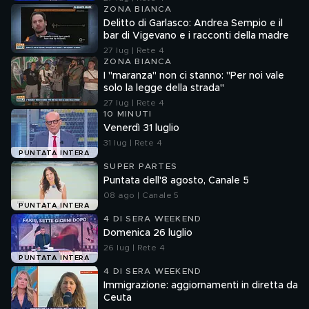
ZONA BIANCA
Delitto di Garlasco: Andrea Sempio e il
bar di Vigevano e i racconti della madre
27 lug | Rete 4
ZONA BIANCA
I "maranza" non ci stanno: "Per noi vale
solo la legge della strada"
27 lug | Rete 4
10 MINUTI
Venerdì 31 luglio
31 lug | Rete 4
PUNTATA INTERA
SUPER PARTES
Puntata dell'8 agosto, Canale 5
08 ago | Canale 5
PUNTATA INTERA
4 DI SERA WEEKEND
Domenica 26 luglio
26 lug | Rete 4
PUNTATA INTERA
4 DI SERA WEEKEND
Immigrazione: aggiornamenti in diretta da
Ceuta