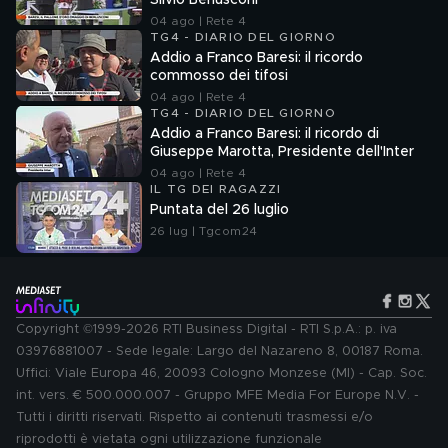
Silvio Berlusconi
04 ago | Rete 4
TG4 - DIARIO DEL GIORNO
Addio a Franco Baresi: il ricordo
commosso dei tifosi
04 ago | Rete 4
TG4 - DIARIO DEL GIORNO
Addio a Franco Baresi: il ricordo di
Giuseppe Marotta, Presidente dell'Inter
04 ago | Rete 4
IL TG DEI RAGAZZI
Puntata del 26 luglio
26 lug | Tgcom24
Copyright ©1999-2026 RTI Business Digital - RTI S.p.A.: p. iva
03976881007 - Sede legale: Largo del Nazareno 8, 00187 Roma.
Uffici: Viale Europa 46, 20093 Cologno Monzese (MI) - Cap. Soc.
int. vers. € 500.000.007 - Gruppo MFE Media For Europe N.V. -
Tutti i diritti riservati. Rispetto ai contenuti trasmessi e/o
riprodotti è vietata ogni utilizzazione funzionale