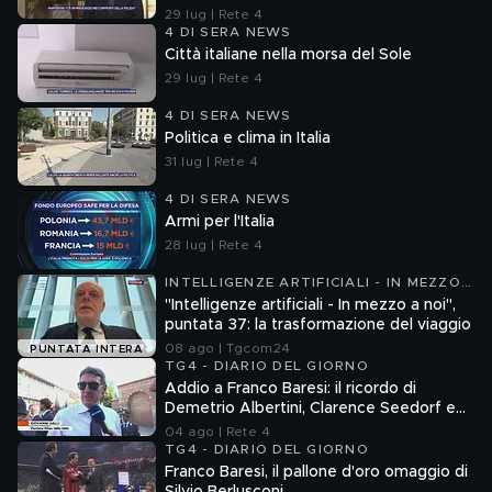
29 lug | Rete 4
4 DI SERA NEWS
Città italiane nella morsa del Sole
29 lug | Rete 4
4 DI SERA NEWS
Politica e clima in Italia
31 lug | Rete 4
4 DI SERA NEWS
Armi per l'Italia
28 lug | Rete 4
INTELLIGENZE ARTIFICIALI - IN MEZZO
A NOI
"Intelligenze artificiali - In mezzo a noi",
puntata 37: la trasformazione del viaggio
08 ago | Tgcom24
PUNTATA INTERA
TG4 - DIARIO DEL GIORNO
Addio a Franco Baresi: il ricordo di
Demetrio Albertini, Clarence Seedorf e
Giovanni Galli
04 ago | Rete 4
TG4 - DIARIO DEL GIORNO
Franco Baresi, il pallone d'oro omaggio di