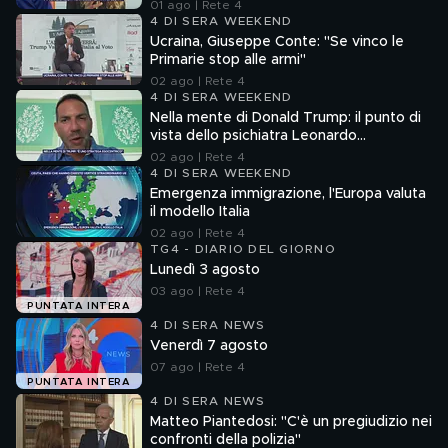
01 ago | Rete 4
4 DI SERA WEEKEND
Ucraina, Giuseppe Conte: "Se vinco le
Primarie stop alle armi"
02 ago | Rete 4
4 DI SERA WEEKEND
Nella mente di Donald Trump: il punto di
vista dello psichiatra Leonardo
Mendolicchio
02 ago | Rete 4
4 DI SERA WEEKEND
Emergenza immigrazione, l'Europa valuta
il modello Italia
02 ago | Rete 4
TG4 - DIARIO DEL GIORNO
Lunedì 3 agosto
03 ago | Rete 4
PUNTATA INTERA
4 DI SERA NEWS
Venerdì 7 agosto
07 ago | Rete 4
PUNTATA INTERA
4 DI SERA NEWS
Matteo Piantedosi: "C'è un pregiudizio nei
confronti della polizia"