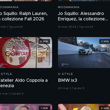
ODAMANIA
MODAMANIA
o Squillo: Ralph Lauren,
Jo Squillo: Alessandro
a collezione Fall 2026
Enriquez, la collezione
Fall/Winter 24/25
2 feb | Tgcom24
12 mar 2024 | Tgcom24
3 MIN
3 MIN
-STYLE
X-STYLE
'atelier Aldo Coppola a
BMW ix3
enezia
20 mar | Canale 5
3 mar | Canale 5
1 MIN
9 MIN