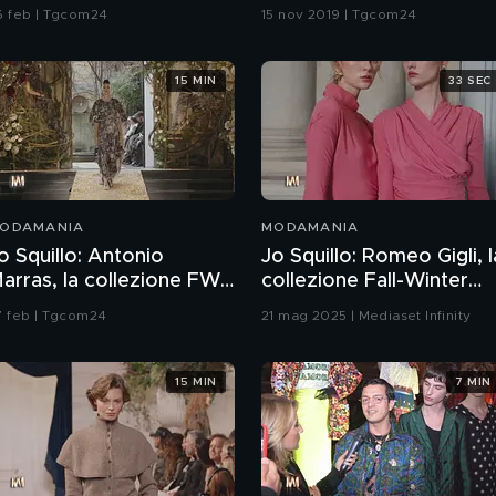
026/2027
6 feb | Tgcom24
15 nov 2019 | Tgcom24
15 MIN
33 SEC
ODAMANIA
MODAMANIA
o Squillo: Antonio
Jo Squillo: Romeo Gigli, l
arras, la collezione FW
collezione Fall-Winter
6-27
25/26
7 feb | Tgcom24
21 mag 2025 | Mediaset Infinity
15 MIN
7 MIN