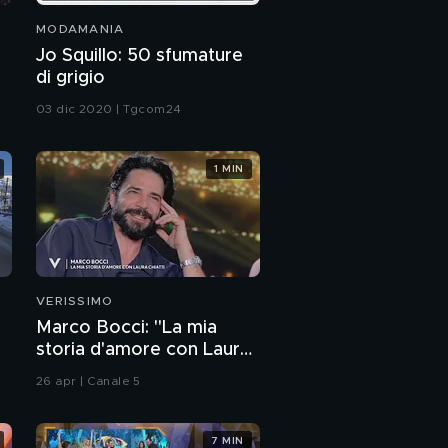
MODAMANIA
Jo Squillo: 50 sfumature
di grigio
03 dic 2020 | Tgcom24
1 MIN
VERISSIMO
Marco Bocci: "La mia
storia d'amore con Laura
Chiatti"
26 apr | Canale 5
7 MIN