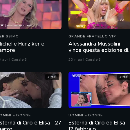
ERISSIMO
GRANDE FRATELLO VIP
ichelle Hunziker e
Alessandra Mussolini
'amore
vince questa edizione di
Grande Fratello VIP
6 apr | Canale 5
20 mag | Canale 5
3 MIN
3 MIN
OMINI E DONNE
UOMINI E DONNE
sterna di Ciro e Elisa - 27
Esterna di Ciro ed Elisa -
arzo
17 febbraio