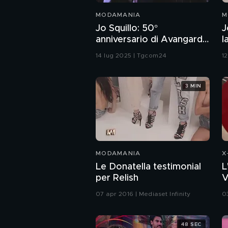
MODAMANIA
M
Jo Squillo: 50°
J
anniversario di Avangard
l
Look
14 lug 2025 | Tgcom24
1
3 MIN
MODAMANIA
X
Le Donatella testimonial
L
per Relish
V
07 apr 2016 | Mediaset Infinity
0
48 SEC