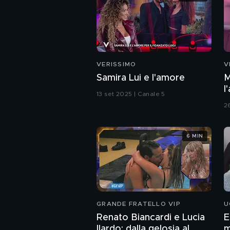
VERISSIMO
V
Samira Lui e l'amore
M
l
13 set 2025 | Canale 5
2
6 MIN
GRANDE FRATELLO VIP
U
Renato Biancardi e Lucia
E
Ilardo: dalla gelosia al
m