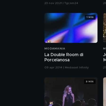
Sisters
2
23 nov 2021 | Tgcom24
2
1 MIN
MODAMANIA
M
La Double Room di
J
Porcelanosa
M
2
09 apr 2014 | Mediaset Infinity
2
8 MIN