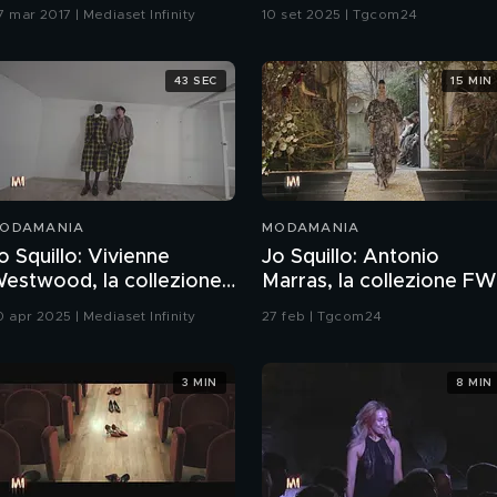
Sino 2025
7 mar 2017 | Mediaset Infinity
10 set 2025 | Tgcom24
43 SEC
15 MIN
ODAMANIA
MODAMANIA
o Squillo: Vivienne
Jo Squillo: Antonio
estwood, la collezione
Marras, la collezione FW
all-Winter 25/26
26-27
0 apr 2025 | Mediaset Infinity
27 feb | Tgcom24
3 MIN
8 MIN