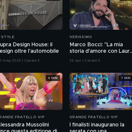
-STYLE
VERISSIMO
upra Design House: il
Marco Bocci: "La mia
esign oltre l'automobile
storia d'amore con Laur
Chiatti"
6 mag 2025 | Canale 5
26 apr | Canale 5
9 MIN
7 MIN
RANDE FRATELLO VIP
GRANDE FRATELLO VIP
lessandra Mussolini
I finalisti inaugurano la
ince questa edizione di
serata con una