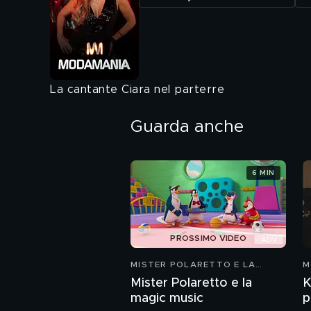
La cantante Ciara nel parterre
Guarda anche
6 MIN
PROSSIMO VIDEO
MISTER POLARETTO E LA
M
MAGIC MUSIC
Mister Polaretto e la
K
magic music
p