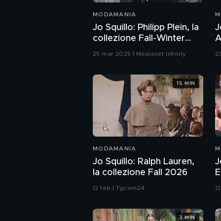
MODAMANIA
M
Jo Squillo: Philipp Plein, la
J
collezione Fall-Winter
A
25/26
S
25 mar 2025 | Mediaset Infinity
2
15 MIN
MODAMANIA
M
Jo Squillo: Ralph Lauren,
J
la collezione Fall 2026
E
F
12 feb | Tgcom24
1
3 MIN