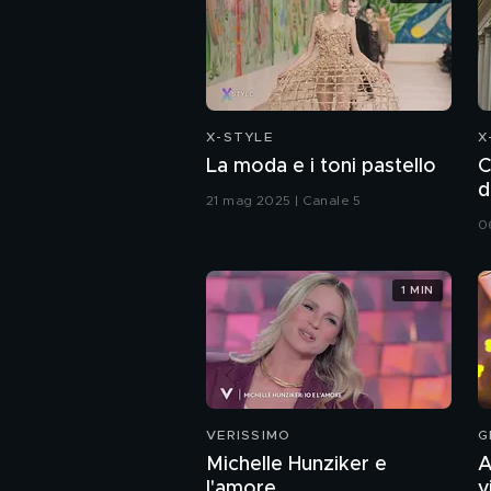
X-STYLE
X
La moda e i toni pastello
C
d
21 mag 2025 | Canale 5
0
1 MIN
VERISSIMO
G
Michelle Hunziker e
A
l'amore
v