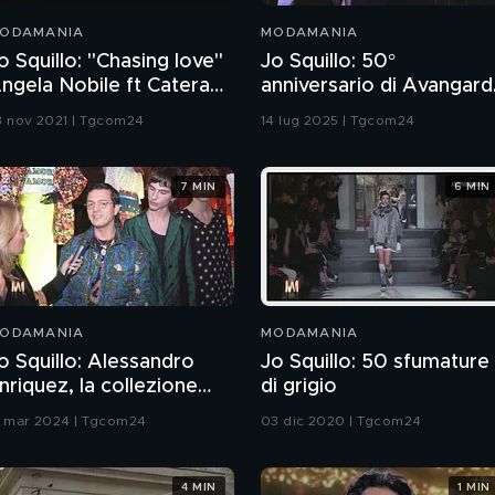
ODAMANIA
MODAMANIA
o Squillo: "Chasing love"
Jo Squillo: 50°
ngela Nobile ft Catera
anniversario di Avangard
isters
Look
3 nov 2021 | Tgcom24
14 lug 2025 | Tgcom24
7 MIN
6 MIN
ODAMANIA
MODAMANIA
o Squillo: Alessandro
Jo Squillo: 50 sfumature
nriquez, la collezione
di grigio
all/Winter 24/25
2 mar 2024 | Tgcom24
03 dic 2020 | Tgcom24
4 MIN
1 MIN