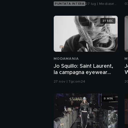
27 lug | Mediaset
0
PUNTATA INTERA
Infinity
31 SEC
MODAMANIA
M
Jo Squillo: Saint Laurent,
J
la campagna eyewear
W
Fall-Winter 2025
F
27 nov | Tgcom24
2
9 MIN