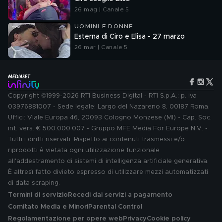
26 mag | Canale 5
UOMINI E DONNE
Esterna di Ciro e Elisa - 27 marzo
26 mar | Canale 5
Copyright ©1999-2026 RTI Business Digital - RTI S.p.A.: p. iva
03976881007 - Sede legale: Largo del Nazareno 8, 00187 Roma.
Uffici: Viale Europa 46, 20093 Cologno Monzese (MI) - Cap. Soc.
int. vers. € 500.000.007 - Gruppo MFE Media For Europe N.V. -
Tutti i diritti riservati. Rispetto ai contenuti trasmessi e/o
riprodotti è vietata ogni utilizzazione funzionale
all'addestramento di sistemi di intelligenza artificiale generativa.
È altresì fatto divieto espresso di utilizzare mezzi automatizzati
di data scraping.
Termini di servizio
Recedi dai servizi a pagamento
Comitato Media e Minori
Parental Control
Regolamentazione per opere web
Privacy
Cookie policy