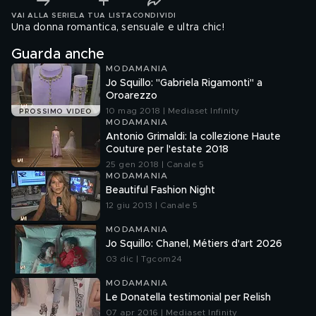
VAI ALLA SERIE
LA TUA LISTA
CONDIVIDI
Una donna romantica, sensuale e ultra chic!
Guarda anche
MODAMANIA
Jo Squillo: "Gabriela Rigamonti" a
Oroarezzo
10 mag 2018 | Mediaset Infinity
PROSSIMO VIDEO
MODAMANIA
Antonio Grimaldi: la collezione Haute
Couture per l'estate 2018
25 gen 2018 | Canale 5
MODAMANIA
Beautiful Fashion Night
12 giu 2013 | Canale 5
MODAMANIA
Jo Squillo: Chanel, Métiers d'art 2026
03 dic | Tgcom24
MODAMANIA
Le Donatella testimonial per Relish
07 apr 2016 | Mediaset Infinity