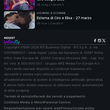
26 mag | Canale 5
UOMINI E DONNE
Esterna di Ciro e Elisa - 27 marzo
26 mar | Canale 5
Copyright ©1999-2026 RTI Business Digital - RTI S.p.A.: p. iva
03976881007 - Sede legale: Largo del Nazareno 8, 00187 Roma.
Uffici: Viale Europa 46, 20093 Cologno Monzese (MI) - Cap. Soc.
int. vers. € 500.000.007 - Gruppo MFE Media For Europe N.V. -
Tutti i diritti riservati. Rispetto ai contenuti trasmessi e/o
riprodotti è vietata ogni utilizzazione funzionale
all'addestramento di sistemi di intelligenza artificiale generativa.
È altresì fatto divieto espresso di utilizzare mezzi automatizzati
di data scraping.
Termini di servizio
Recedi dai servizi a pagamento
Comitato Media e Minori
Parental Control
Regolamentazione per opere web
Privacy
Cookie policy