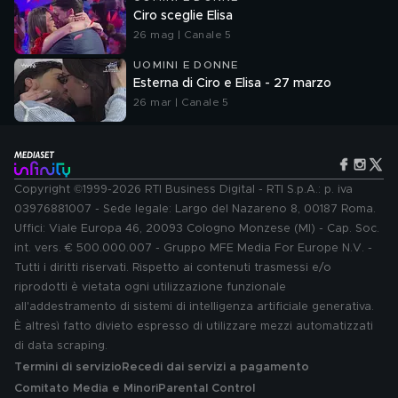
Ciro sceglie Elisa
26 mag | Canale 5
UOMINI E DONNE
Esterna di Ciro e Elisa - 27 marzo
26 mar | Canale 5
Copyright ©1999-2026 RTI Business Digital - RTI S.p.A.: p. iva
03976881007 - Sede legale: Largo del Nazareno 8, 00187 Roma.
Uffici: Viale Europa 46, 20093 Cologno Monzese (MI) - Cap. Soc.
int. vers. € 500.000.007 - Gruppo MFE Media For Europe N.V. -
Tutti i diritti riservati. Rispetto ai contenuti trasmessi e/o
riprodotti è vietata ogni utilizzazione funzionale
all'addestramento di sistemi di intelligenza artificiale generativa.
È altresì fatto divieto espresso di utilizzare mezzi automatizzati
di data scraping.
Termini di servizio
Recedi dai servizi a pagamento
Comitato Media e Minori
Parental Control