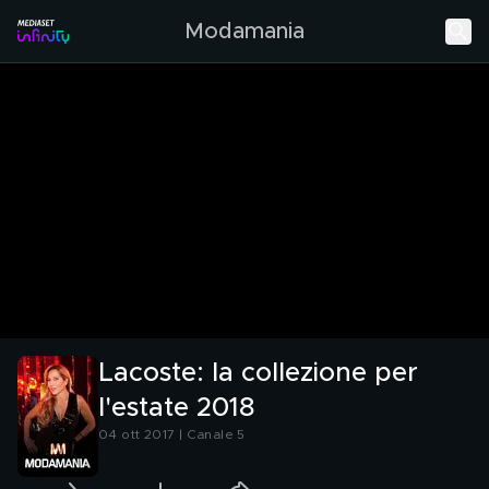
Modamania
Lacoste: la collezione per
l'estate 2018
04 ott 2017 | Canale 5