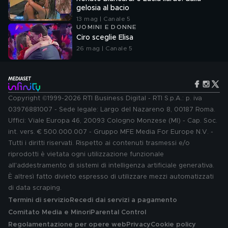
gelosia al bacio
13 mag | Canale 5
UOMINI E DONNE
Ciro sceglie Elisa
26 mag | Canale 5
Copyright ©1999-2026 RTI Business Digital - RTI S.p.A.: p. iva
03976881007 - Sede legale: Largo del Nazareno 8, 00187 Roma.
Uffici: Viale Europa 46, 20093 Cologno Monzese (MI) - Cap. Soc.
int. vers. € 500.000.007 - Gruppo MFE Media For Europe N.V. -
Tutti i diritti riservati. Rispetto ai contenuti trasmessi e/o
riprodotti è vietata ogni utilizzazione funzionale
all'addestramento di sistemi di intelligenza artificiale generativa.
È altresì fatto divieto espresso di utilizzare mezzi automatizzati
di data scraping.
Termini di servizio
Recedi dai servizi a pagamento
Comitato Media e Minori
Parental Control
Regolamentazione per opere web
Privacy
Cookie policy