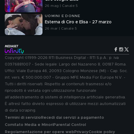
26 mag | Canale 5
UOMINI E DONNE
Esterna di Ciro e Elisa - 27 marzo
26 mar | Canale 5
Copyright ©1999-2026 RTI Business Digital - RTI S.p.A.: p. iva
03976881007 - Sede legale: Largo del Nazareno 8, 00187 Roma.
Uffici: Viale Europa 46, 20093 Cologno Monzese (MI) - Cap. Soc.
int. vers. € 500.000.007 - Gruppo MFE Media For Europe N.V. -
Tutti i diritti riservati. Rispetto ai contenuti trasmessi e/o
riprodotti è vietata ogni utilizzazione funzionale
all'addestramento di sistemi di intelligenza artificiale generativa.
È altresì fatto divieto espresso di utilizzare mezzi automatizzati
di data scraping.
Termini di servizio
Recedi dai servizi a pagamento
Comitato Media e Minori
Parental Control
Regolamentazione per opere web
Privacy
Cookie policy