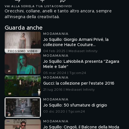
VAI ALLA SERIE
LA TUA LISTA
CONDIVIDI
Orecchini, collane, anelli e tanto altro ancora, sempre
all'insegna della creativitaà.
Guarda anche
MODAMANIA
Jo Squillo: Giorgio Armani Privé, la
collezione Haute Couture
Spring/Summer 2025
04 feb 2025 | Mediaset Infinity
PROSSIMO VIDEO
MODAMANIA
Jo Squillo: LaNobileA presenta "Zagara
Miele e Sale"
05 mar 2024 | Tgcom24
MODAMANIA
Gucci: la collezione per l'estate 2016
21 lug 2016 | Mediaset Infinity
MODAMANIA
Jo Squillo: 50 sfumature di grigio
03 dic 2020 | Tgcom24
MODAMANIA
Jo Squillo: Cingoli, il Balcone della Moda