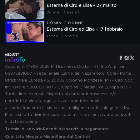
Esterna di Ciro e Elisa - 27 marzo
26 mar | Canale 5
UOMINI E DONNE
Esterna di Ciro ed Elisa - 17 febbraio
17 feb | Canale 5
Copyright ©1999-2026 RTI Business Digital - RTI S.p.A.: p. iva
03976881007 - Sede legale: Largo del Nazareno 8, 00187 Roma.
Uffici: Viale Europa 46, 20093 Cologno Monzese (MI) - Cap. Soc.
int. vers. € 500.000.007 - Gruppo MFE Media For Europe N.V. -
Tutti i diritti riservati. Rispetto ai contenuti trasmessi e/o
riprodotti è vietata ogni utilizzazione funzionale
all'addestramento di sistemi di intelligenza artificiale generativa.
È altresì fatto divieto espresso di utilizzare mezzi automatizzati
di data scraping.
Termini di servizio
Recedi dai servizi a pagamento
Comitato Media e Minori
Parental Control