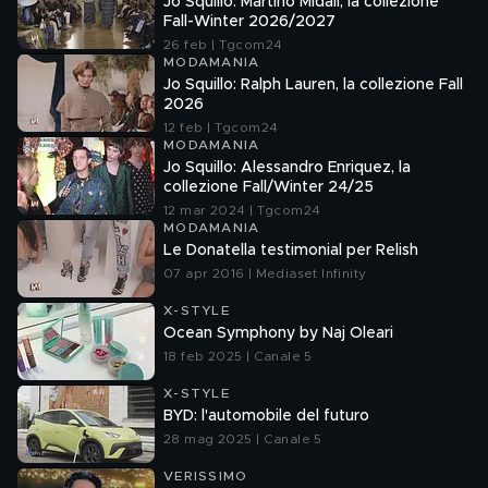
Jo Squillo: Martino Midali, la collezione
Fall-Winter 2026/2027
26 feb | Tgcom24
MODAMANIA
Jo Squillo: Ralph Lauren, la collezione Fall
2026
12 feb | Tgcom24
MODAMANIA
Jo Squillo: Alessandro Enriquez, la
collezione Fall/Winter 24/25
12 mar 2024 | Tgcom24
MODAMANIA
Le Donatella testimonial per Relish
07 apr 2016 | Mediaset Infinity
X-STYLE
Ocean Symphony by Naj Oleari
18 feb 2025 | Canale 5
X-STYLE
BYD: l'automobile del futuro
28 mag 2025 | Canale 5
VERISSIMO