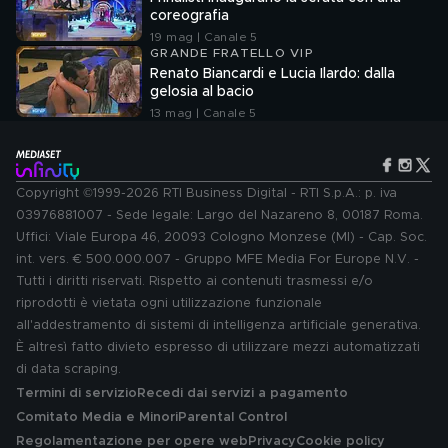
coreografia
19 mag | Canale 5
GRANDE FRATELLO VIP
Renato Biancardi e Lucia Ilardo: dalla
gelosia al bacio
13 mag | Canale 5
Copyright ©1999-2026 RTI Business Digital - RTI S.p.A.: p. iva
03976881007 - Sede legale: Largo del Nazareno 8, 00187 Roma.
Uffici: Viale Europa 46, 20093 Cologno Monzese (MI) - Cap. Soc.
int. vers. € 500.000.007 - Gruppo MFE Media For Europe N.V. -
Tutti i diritti riservati. Rispetto ai contenuti trasmessi e/o
riprodotti è vietata ogni utilizzazione funzionale
all'addestramento di sistemi di intelligenza artificiale generativa.
È altresì fatto divieto espresso di utilizzare mezzi automatizzati
di data scraping.
Termini di servizio
Recedi dai servizi a pagamento
Comitato Media e Minori
Parental Control
Regolamentazione per opere web
Privacy
Cookie policy