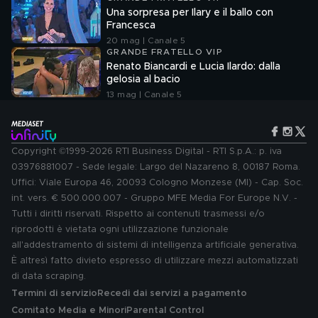
Una sorpresa per Ilary e il ballo con
Francesca
20 mag | Canale 5
GRANDE FRATELLO VIP
Renato Biancardi e Lucia Ilardo: dalla
gelosia al bacio
13 mag | Canale 5
Copyright ©1999-2026 RTI Business Digital - RTI S.p.A.: p. iva
03976881007 - Sede legale: Largo del Nazareno 8, 00187 Roma.
Uffici: Viale Europa 46, 20093 Cologno Monzese (MI) - Cap. Soc.
int. vers. € 500.000.007 - Gruppo MFE Media For Europe N.V. -
Tutti i diritti riservati. Rispetto ai contenuti trasmessi e/o
riprodotti è vietata ogni utilizzazione funzionale
all'addestramento di sistemi di intelligenza artificiale generativa.
È altresì fatto divieto espresso di utilizzare mezzi automatizzati
di data scraping.
Termini di servizio
Recedi dai servizi a pagamento
Comitato Media e Minori
Parental Control