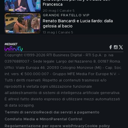
Francesca
20 mag | Canale 5
GRANDE FRATELLO VIP
Renato Biancardi e Lucia Ilardo: dalla
gelosia al bacio
13 mag | Canale 5
Copyright ©1999-2026 RTI Business Digital - RTI S.p.A.: p. iva
03976881007 - Sede legale: Largo del Nazareno 8, 00187 Roma.
Uffici: Viale Europa 46, 20093 Cologno Monzese (MI) - Cap. Soc.
int. vers. € 500.000.007 - Gruppo MFE Media For Europe N.V. -
Tutti i diritti riservati. Rispetto ai contenuti trasmessi e/o
riprodotti è vietata ogni utilizzazione funzionale
all'addestramento di sistemi di intelligenza artificiale generativa.
È altresì fatto divieto espresso di utilizzare mezzi automatizzati
di data scraping.
Termini di servizio
Recedi dai servizi a pagamento
Comitato Media e Minori
Parental Control
Regolamentazione per opere web
Privacy
Cookie policy