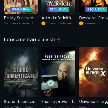
Be My Sunshine
Atto d'infedeltà
Dawson's Cree
Da lunedì a venerdì
Disponibile la serie
Drammatico
alle 15.40
completa
I documentari più visti
Storie dimenticate
Fuori le prove! - Indagini ai confini della realtà 2
Storia Miti e Religioni
Scienza e Tecnologia
Spazio