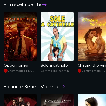
Film scelti per te
Oppenheimer
Sole a catinelle
Chasing the wi
Drammatico | 173
Commedia | 83 min
Sentimentale | 9
min
min
Fiction e Serie TV per te