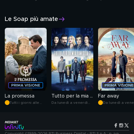
Le Soap più amate
La promessa
Tutto per la mia famiglia 2
Far away
Tutti i giorni alle
Da lunedì a venerdì
Da lunedì a vene
19.30
alle 17.15
alle 16.20
Copyright ©1999-2026 RTI Business Digital - RTI S.p.A.: p. iva