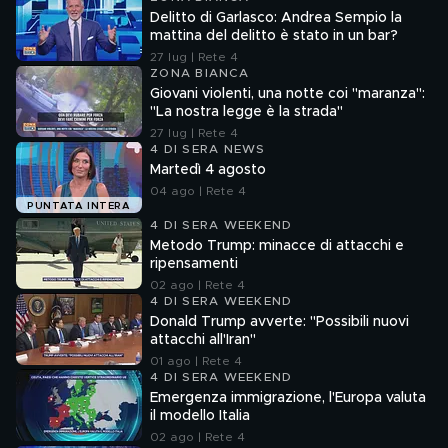
Delitto di Garlasco: Andrea Sempio la
mattina del delitto è stato in un bar?
27 lug | Rete 4
ZONA BIANCA
Giovani violenti, una notte coi "maranza":
"La nostra legge è la strada"
27 lug | Rete 4
4 DI SERA NEWS
Martedì 4 agosto
04 ago | Rete 4
PUNTATA INTERA
4 DI SERA WEEKEND
Metodo Trump: minacce di attacchi e
ripensamenti
02 ago | Rete 4
4 DI SERA WEEKEND
Donald Trump avverte: "Possibili nuovi
attacchi all'Iran"
01 ago | Rete 4
4 DI SERA WEEKEND
Emergenza immigrazione, l'Europa valuta
il modello Italia
02 ago | Rete 4