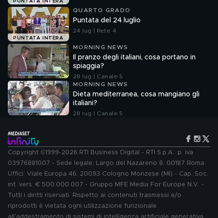
PUNTATA INTERA
QUARTO GRADO
Puntata del 24 luglio
24 lug | Rete 4
PUNTATA INTERA
MORNING NEWS
Il pranzo degli italiani, cosa portano in
spiaggia?
28 lug | Canale 5
MORNING NEWS
Dieta mediterranea, cosa mangiano gli
italiani?
28 lug | Canale 5
Copyright ©1999-2026 RTI Business Digital - RTI S.p.A.: p. iva
03976881007 - Sede legale: Largo del Nazareno 8, 00187 Roma.
Uffici: Viale Europa 46, 20093 Cologno Monzese (MI) - Cap. Soc.
int. vers. € 500.000.007 - Gruppo MFE Media For Europe N.V. -
Tutti i diritti riservati. Rispetto ai contenuti trasmessi e/o
riprodotti è vietata ogni utilizzazione funzionale
all'addestramento di sistemi di intelligenza artificiale generativa.