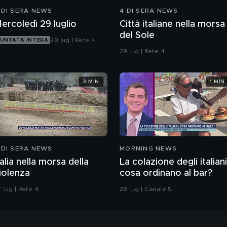
 DI SERA NEWS
4 DI SERA NEWS
ercoledì 29 luglio
Città italiane nella morsa
del Sole
29 lug | Rete 4
UNTATA INTERA
29 lug | Rete 4
3 MIN
1 MIN
 DI SERA NEWS
MORNING NEWS
talia nella morsa della
La colazione degli italiani
iolenza
cosa ordinano al bar?
 lug | Rete 4
28 lug | Canale 5