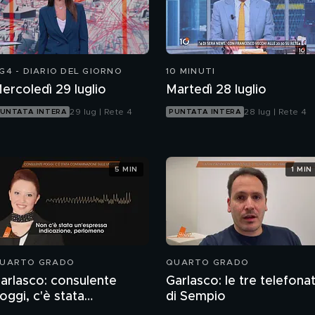
G4 - DIARIO DEL GIORNO
10 MINUTI
ercoledì 29 luglio
Martedì 28 luglio
29 lug | Rete 4
28 lug | Rete 4
UNTATA INTERA
PUNTATA INTERA
5 MIN
1 MIN
UARTO GRADO
QUARTO GRADO
arlasco: consulente
Garlasco: le tre telefona
oggi, c'è stata
di Sempio
ontaminazione sulle