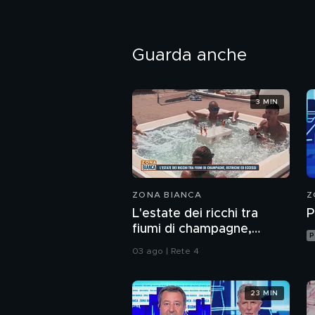
Guarda anche
3 MIN
ZONA BIANCA
Z
L'estate dei ricchi tra
P
fiumi di champagne,
P
ostriche ed eccessi
03 ago | Rete 4
23 MIN