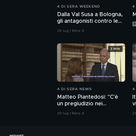
4 DI SERA WEEKEND
4
Dalla Val Susa a Bologna,
M
gli antagonisti contro le
P
forze dell'ordine
26 lug | Rete 4
3 MIN
4 DI SERA NEWS
4
Matteo Piantedosi: "C'è
I
un pregiudizio nei
v
confronti della polizia"
29 lug | Rete 4
27