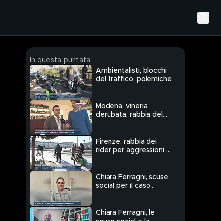
In questa puntata
Ambientalisti, blocchi
del traffico, polemiche
Modena, vineria
derubata, rabbia del
titolare
Firenze, rabbia dei
rider per aggressioni e
furti
Chiara Ferragni, scuse
social per il caso
pandoro
Chiara Ferragni, le