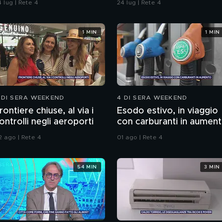
 lug | Rete 4
24 lug | Rete 4
nghie?
1 MIN
1 MIN
 DI SERA WEEKEND
4 DI SERA WEEKEND
rontiere chiuse, al via i
Esodo estivo, in viaggio
ontrolli negli aeroporti
con carburanti in aumen
2 ago | Rete 4
01 ago | Rete 4
54 MIN
3 MIN