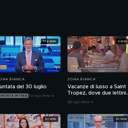
172 MIN
4 MIN
ONA BIANCA
ZONA BIANCA
untata del 30 luglio
Vacanze di lusso a Saint
Tropez, dove due lettini
30 lug | Rete 4
UNTATA INTERA
costano 800 euro al
28 lug | Rete 4
giorno
51 MIN
10 MIN