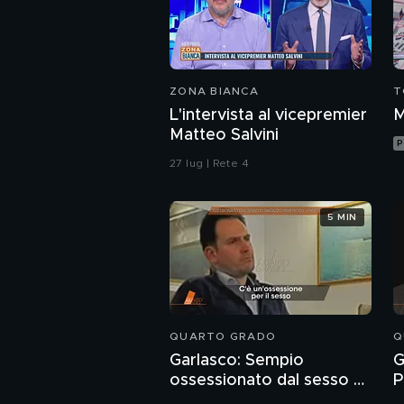
ZONA BIANCA
T
L'intervista al vicepremier
M
Matteo Salvini
P
27 lug | Rete 4
5 MIN
QUARTO GRADO
Q
Garlasco: Sempio
G
ossessionato dal sesso o
P
ragazzo rispettoso?
c