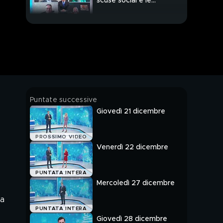
scuse social e le
lacrime
Treviso, Vanessa
Ballan uccisa a 26 anni
dal suo stalker
Processo Saman,
genitori condannati
all'ergastolo
Novellara, gli inquirenti
Puntate successive
alla ricerca dei resti di
Giovedì 21 dicembre
Saman Abbas
Processo Saman
PROSSIMO VIDEO
Abbas, le dichiarazioni
Venerdì 22 dicembre
di Shabbar in aula
Saman Abbas, le
PUNTATA INTERA
immagini della sua
Mercoledì 27 dicembre
casa, a pochi giorni
dalla morte
ca
Omicidio Giulia
PUNTATA INTERA
Cecchettin, la nuova
Giovedì 28 dicembre