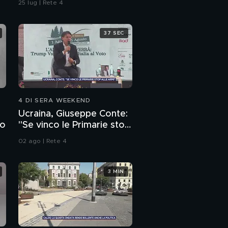
25 lug | Rete 4
37 SEC
4 DI SERA WEEKEND
Ucraina, Giuseppe Conte:
to
"Se vinco le Primarie stop
alle armi"
02 ago | Rete 4
3 MIN