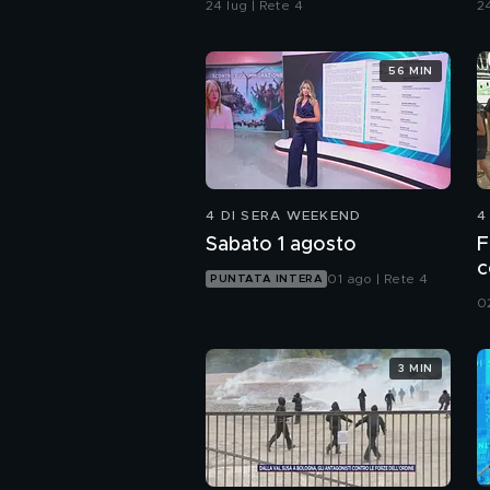
24 lug | Rete 4
24
u
56 MIN
4 DI SERA WEEKEND
4
Sabato 1 agosto
F
c
01 ago | Rete 4
PUNTATA INTERA
0
3 MIN