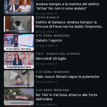
Andrea Sempio e la mattina del delitto:
"Al bar' No, non ci sono andato"
23 lug | Rete 4
ZONA BIANCA
Delitto di Garlasco: Andrea Sempio, la
Procura di Pavia non ha dubbi: l'impronta
33 è la pistola fumante
28 lug | Rete 4
4 DI SERA WEEKEND
Sabato 1 agosto
01 ago | Rete 4
PUNTATA INTERA
TG4 - DIARIO DEL GIORNO
Mercoledì 29 luglio
29 lug | Rete 4
PUNTATA INTERA
4 DI SERA WEEKEND
Fakir, nuovo filmato riapre le polemiche
25 lug | Rete 4
4 DI SERA WEEKEND
No TAV in Val Susa, attacco alle forze
dell'ordine
25 lug | Rete 4