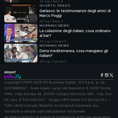
24 lug | Rete 4
QUARTO GRADO
Garlasco: le testimonianze degli amici di
Marco Poggi
24 lug | Rete 4
MORNING NEWS
La colazione degli italiani, cosa ordinano
al bar?
28 lug | Canale 5
MORNING NEWS
Dieta mediterranea, cosa mangiano gli
italiani?
28 lug | Canale 5
Copyright ©1999-2026 RTI Business Digital - RTI S.p.A.: p. iva
03976881007 - Sede legale: Largo del Nazareno 8, 00187 Roma.
Uffici: Viale Europa 46, 20093 Cologno Monzese (MI) - Cap. Soc.
int. vers. € 500.000.007 - Gruppo MFE Media For Europe N.V. -
Tutti i diritti riservati. Rispetto ai contenuti trasmessi e/o
riprodotti è vietata ogni utilizzazione funzionale
all'addestramento di sistemi di intelligenza artificiale generativa.