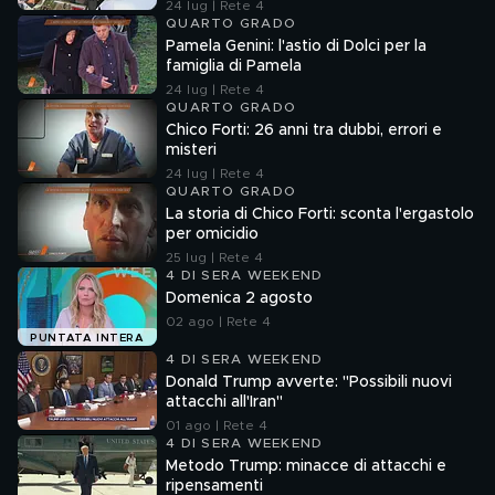
24 lug | Rete 4
QUARTO GRADO
Pamela Genini: l'astio di Dolci per la
famiglia di Pamela
24 lug | Rete 4
QUARTO GRADO
Chico Forti: 26 anni tra dubbi, errori e
misteri
24 lug | Rete 4
QUARTO GRADO
La storia di Chico Forti: sconta l'ergastolo
per omicidio
25 lug | Rete 4
4 DI SERA WEEKEND
Domenica 2 agosto
02 ago | Rete 4
PUNTATA INTERA
4 DI SERA WEEKEND
Donald Trump avverte: "Possibili nuovi
attacchi all'Iran"
01 ago | Rete 4
4 DI SERA WEEKEND
Metodo Trump: minacce di attacchi e
ripensamenti