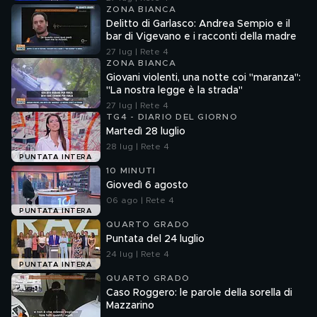
ZONA BIANCA
Delitto di Garlasco: Andrea Sempio e il
bar di Vigevano e i racconti della madre
27 lug | Rete 4
ZONA BIANCA
Giovani violenti, una notte coi "maranza":
"La nostra legge è la strada"
27 lug | Rete 4
TG4 - DIARIO DEL GIORNO
Martedì 28 luglio
28 lug | Rete 4
PUNTATA INTERA
10 MINUTI
Giovedì 6 agosto
06 ago | Rete 4
PUNTATA INTERA
QUARTO GRADO
Puntata del 24 luglio
24 lug | Rete 4
PUNTATA INTERA
QUARTO GRADO
Caso Roggero: le parole della sorella di
Mazzarino