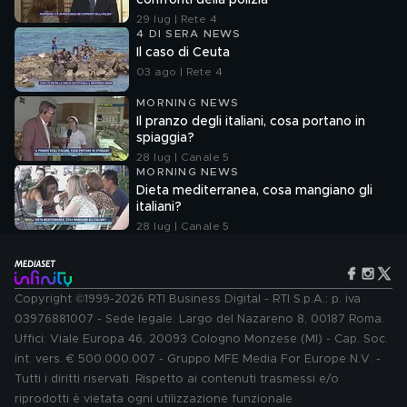
confronti della polizia"
29 lug | Rete 4
4 DI SERA NEWS
Il caso di Ceuta
03 ago | Rete 4
MORNING NEWS
Il pranzo degli italiani, cosa portano in
spiaggia?
28 lug | Canale 5
MORNING NEWS
Dieta mediterranea, cosa mangiano gli
italiani?
28 lug | Canale 5
Copyright ©1999-2026 RTI Business Digital - RTI S.p.A.: p. iva
03976881007 - Sede legale: Largo del Nazareno 8, 00187 Roma.
Uffici: Viale Europa 46, 20093 Cologno Monzese (MI) - Cap. Soc.
int. vers. € 500.000.007 - Gruppo MFE Media For Europe N.V. -
Tutti i diritti riservati. Rispetto ai contenuti trasmessi e/o
riprodotti è vietata ogni utilizzazione funzionale