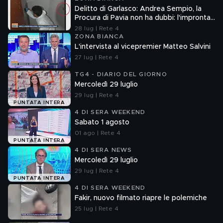
Delitto di Garlasco: Andrea Sempio, la
Procura di Pavia non ha dubbi: l'impronta
33 è la pistola fumante
28 lug | Rete 4
ZONA BIANCA
L'intervista al vicepremier Matteo Salvini
27 lug | Rete 4
TG4 - DIARIO DEL GIORNO
Mercoledì 29 luglio
29 lug | Rete 4
PUNTATA INTERA
4 DI SERA WEEKEND
Sabato 1 agosto
01 ago | Rete 4
PUNTATA INTERA
4 DI SERA NEWS
Mercoledì 29 luglio
29 lug | Rete 4
PUNTATA INTERA
4 DI SERA WEEKEND
Fakir, nuovo filmato riapre le polemiche
25 lug | Rete 4