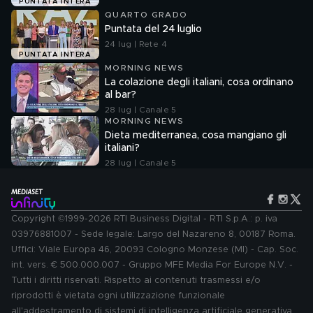
PUNTATA INTERA
QUARTO GRADO
Puntata del 24 luglio
24 lug | Rete 4
PUNTATA INTERA
MORNING NEWS
La colazione degli italiani, cosa ordinano
al bar?
28 lug | Canale 5
MORNING NEWS
Dieta mediterranea, cosa mangiano gli
italiani?
28 lug | Canale 5
Copyright ©1999-2026 RTI Business Digital - RTI S.p.A.: p. iva
03976881007 - Sede legale: Largo del Nazareno 8, 00187 Roma.
Uffici: Viale Europa 46, 20093 Cologno Monzese (MI) - Cap. Soc.
int. vers. € 500.000.007 - Gruppo MFE Media For Europe N.V. -
Tutti i diritti riservati. Rispetto ai contenuti trasmessi e/o
riprodotti è vietata ogni utilizzazione funzionale
all'addestramento di sistemi di intelligenza artificiale generativa.