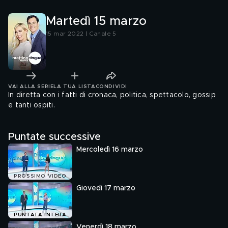
Mariupol
Martedì 15 marzo
15 mar 2022 | Canale 5
VAI ALLA SERIE
LA TUA LISTA
CONDIVIDI
In diretta con i fatti di cronaca, politica, spettacolo, gossip
e tanti ospiti.
Puntate successive
Mercoledì 16 marzo
PROSSIMO VIDEO
Giovedì 17 marzo
PUNTATA INTERA
Venerdì 18 marzo