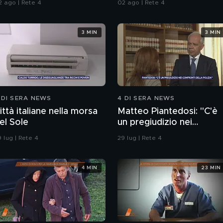
2 ago | Rete 4
02 ago | Rete 4
3 MIN
3 MIN
 DI SERA NEWS
4 DI SERA NEWS
ittà italiane nella morsa
Matteo Piantedosi: "C'è
el Sole
un pregiudizio nei
confronti della polizia"
 lug | Rete 4
29 lug | Rete 4
4 MIN
23 MIN