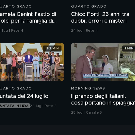
UARTO GRADO
QUARTO GRADO
amela Genini: l'astio di
Chico Forti: 26 anni tra
olci per la famiglia di
dubbi, errori e misteri
amela
 lug | Rete 4
24 lug | Rete 4
182 MIN
1 MIN
UARTO GRADO
MORNING NEWS
untata del 24 luglio
Il pranzo degli italiani,
cosa portano in spiaggia
24 lug | Rete 4
UNTATA INTERA
28 lug | Canale 5