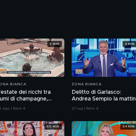
3 MIN
3 MIN
ONA BIANCA
ZONA BIANCA
'estate dei ricchi tra
Delitto di Garlasco:
iumi di champagne,
Andrea Sempio la mattin
striche ed eccessi
del delitto è stato in un
3 ago | Rete 4
27 lug | Rete 4
bar?
50 MIN
54 MIN