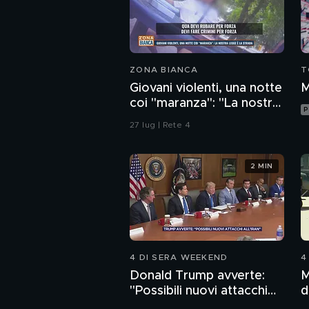
ZONA BIANCA
T
Giovani violenti, una notte
M
coi "maranza": "La nostra
P
legge è la strada"
27 lug | Rete 4
2 MIN
4 DI SERA WEEKEND
4
Donald Trump avverte:
M
"Possibili nuovi attacchi
d
all'Iran"