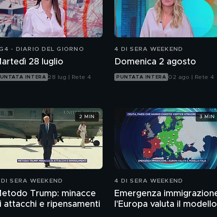
G4 - DIARIO DEL GIORNO
4 DI SERA WEEKEND
artedì 28 luglio
Domenica 2 agosto
28 lug | Rete 4
02 ago | Rete 4
UNTATA INTERA
PUNTATA INTERA
2 MIN
3 MIN
 DI SERA WEEKEND
4 DI SERA WEEKEND
etodo Trump: minacce
Emergenza immigrazion
i attacchi e ripensamenti
l'Europa valuta il modello
Italia