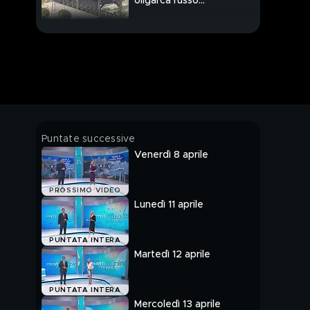
oligarca russo
incendiata
Viaggio in Versilia,
dove i russi sono i
benvenuti
In diretta Massimiliano
Valerii, Direttore
Generela CENSIS
Occhiobello, la
Puntate successive
misteriosa donna del
Venerdì 8 aprile
Po
Occhiobello, novità sul
PROSSIMO VIDEO
ritrovamento del corpo
Lunedì 11 aprile
nel Po
Occhiobello, dal luogo
PUNTATA INTERA
del ritrovamento
Martedì 12 aprile
Covid, le mascherine ci
PUNTATA INTERA
proteggono o no?
Mercoledì 13 aprile