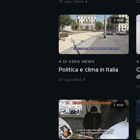
01 ago | Rete 4
0
3 MIN
4 DI SERA NEWS
4
Politica e clima in Italia
C
d
31 lug | Rete 4
29
2 MIN