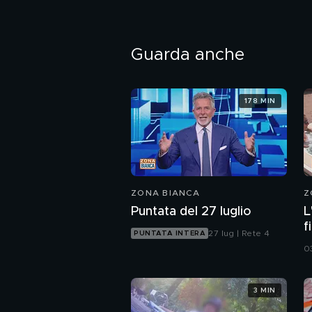
Guarda anche
178 MIN
ZONA BIANCA
Z
Puntata del 27 luglio
L
f
27 lug | Rete 4
PUNTATA INTERA
o
0
3 MIN