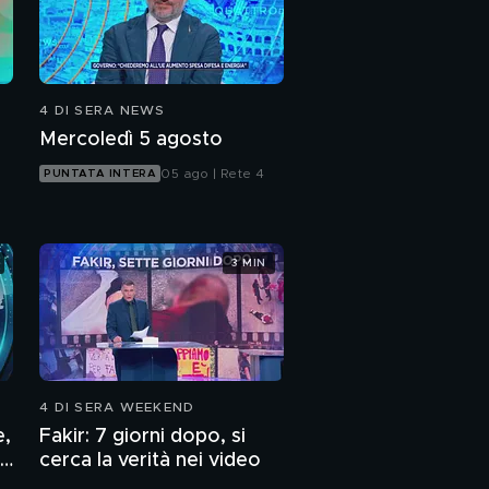
Benno getta sospetti
sui domestici
Madè racconta la
4 DI SERA NEWS
telefonato con Benno
Mercoledì 5 agosto
05 ago | Rete 4
PUNTATA INTERA
L'audio di Benno a
Madè
Le patologie della
3 MIN
prostata
4 DI SERA WEEKEND
e,
Fakir: 7 giorni dopo, si
cerca la verità nei video