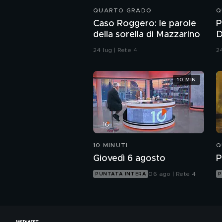
QUARTO GRADO
Q
Caso Roggero: le parole
P
della sorella di Mazzarino
D
P
24 lug | Rete 4
24
10 MIN
10 MINUTI
Q
Giovedì 6 agosto
P
06 ago | Rete 4
PUNTATA INTERA
P