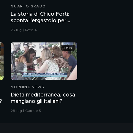
QUARTO GRADO
La storia di Chico Forti:
sconta l'ergastolo per
omicidio
25 lug | Rete 4
1 MIN
MORNING NEWS
Dieta mediterranea, cosa
?
mangiano gli italiani?
28 lug | Canale 5