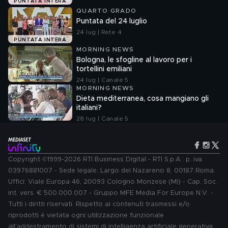
PUNTATA INTERA
QUARTO GRADO
Puntata del 24 luglio
24 lug | Rete 4
PUNTATA INTERA
MORNING NEWS
Bologna, le sfogline al lavoro per i
tortellini emiliani
24 lug | Canale 5
MORNING NEWS
Dieta mediterranea, cosa mangiano gli
italiani?
28 lug | Canale 5
Copyright ©1999-2026 RTI Business Digital - RTI S.p.A.: p. iva
03976881007 - Sede legale: Largo del Nazareno 8, 00187 Roma.
Uffici: Viale Europa 46, 20093 Cologno Monzese (MI) - Cap. Soc.
int. vers. € 500.000.007 - Gruppo MFE Media For Europe N.V. -
Tutti i diritti riservati. Rispetto ai contenuti trasmessi e/o
riprodotti è vietata ogni utilizzazione funzionale
all'addestramento di sistemi di intelligenza artificiale generativa.