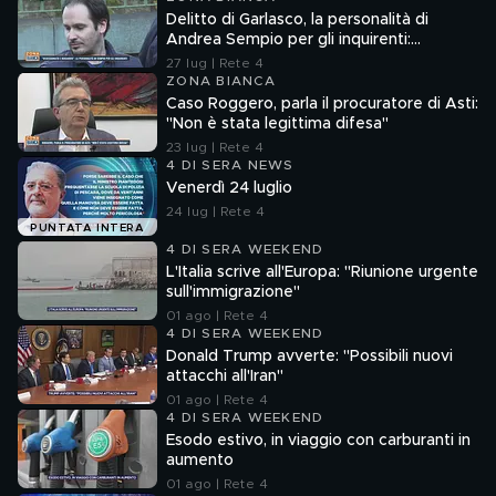
Delitto di Garlasco, la personalità di
Andrea Sempio per gli inquirenti:
"Ossessionato e bugiardo"
27 lug | Rete 4
ZONA BIANCA
Caso Roggero, parla il procuratore di Asti:
"Non è stata legittima difesa"
23 lug | Rete 4
4 DI SERA NEWS
Venerdì 24 luglio
24 lug | Rete 4
PUNTATA INTERA
4 DI SERA WEEKEND
L'Italia scrive all'Europa: "Riunione urgente
sull'immigrazione"
01 ago | Rete 4
4 DI SERA WEEKEND
Donald Trump avverte: "Possibili nuovi
attacchi all'Iran"
01 ago | Rete 4
4 DI SERA WEEKEND
Esodo estivo, in viaggio con carburanti in
aumento
01 ago | Rete 4