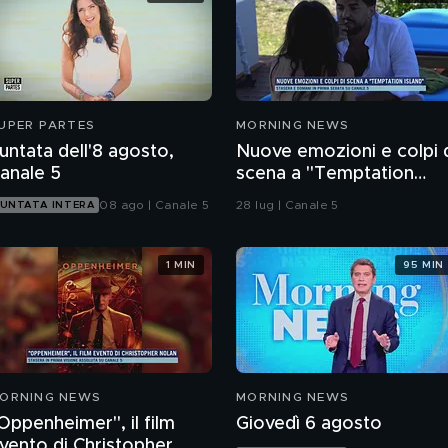
UPER PARTES
MORNING NEWS
untata dell'8 agosto,
Nuove emozioni e colpi 
anale 5
scena a "Temptation
Island"
08 ago | Canale 5
28 lug | Canale 5
UNTATA INTERA
1 MIN
95 MIN
ORNING NEWS
MORNING NEWS
Oppenheimer", il film
Giovedì 6 agosto
vento di Christopher