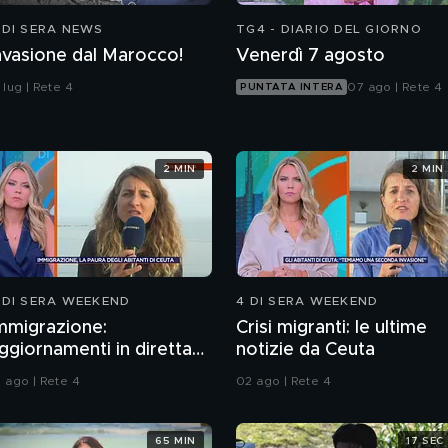
 DI SERA NEWS
TG4 - DIARIO DEL GIORNO
nvasione dal Marocco!
Venerdì 7 agosto
 lug | Rete 4
07 ago | Rete 4
PUNTATA INTERA
2 MIN
2 MIN
 DI SERA WEEKEND
4 DI SERA WEEKEND
mmigrazione:
Crisi migranti: le ultime
ggiornamenti in diretta
notizie da Ceuta
a Ceuta
1 ago | Rete 4
02 ago | Rete 4
65 MIN
17 SEC