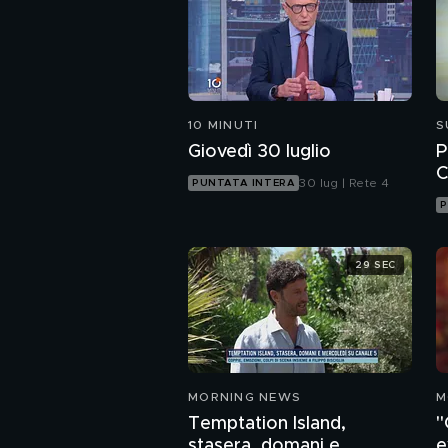
10 MINUTI
S
Giovedì 30 luglio
P
C
30 lug | Rete 4
PUNTATA INTERA
P
29 SEC
MORNING NEWS
M
Temptation Island,
"
stasera, domani e
e