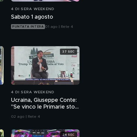
4 DI SERA WEEKEND
Sabato 1 agosto
01 ago | Rete 4
PUNTATA INTERA
37 SEC
4 DI SERA WEEKEND
Ucraina, Giuseppe Conte:
"Se vinco le Primarie stop
alle armi"
02 ago | Rete 4
24 SEC