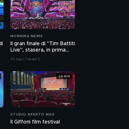
MORNING NEWS
di
Il gran finale di "Tim Battiti
Live", stasera, in prima
serata, su Canale 5
30 lug | Canale 5
29 MIN
STUDIO APERTO MAG
Il Giffoni film festival