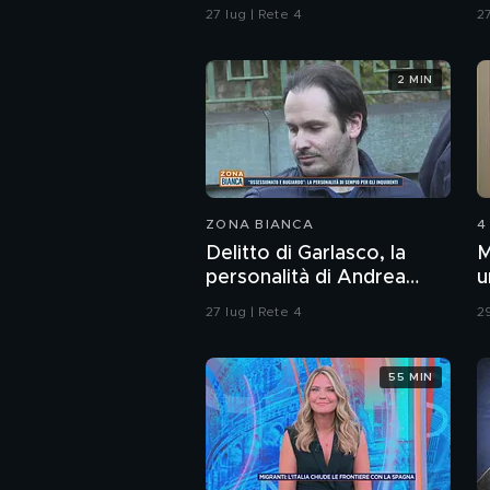
del delitto è stato in un
V
27 lug | Rete 4
27
bar?
d
2 MIN
ZONA BIANCA
4
Delitto di Garlasco, la
M
personalità di Andrea
u
Sempio per gli inquirenti:
c
27 lug | Rete 4
29
"Ossessionato e
bugiardo"
55 MIN