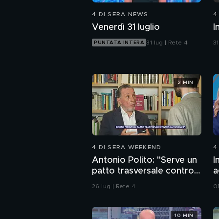
4 DI SERA NEWS
4
Venerdì 31 luglio
I
31 lug | Rete 4
31
PUNTATA INTERA
2 MIN
4 DI SERA WEEKEND
4
Antonio Polito: "Serve un
I
patto trasversale contro
a
la violenza"
d
26 lug | Rete 4
0
10 MIN