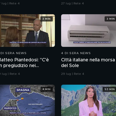
igevano e i racconti
donne, il racconto
 lug | Rete 4
27 lug | Rete 4
ella madre
dell'amica e avvocato
Angela Taccia
3 MIN
3 MIN
 DI SERA NEWS
4 DI SERA NEWS
atteo Piantedosi: "C'è
Città italiane nella morsa
n pregiudizio nei
del Sole
onfronti della polizia"
 lug | Rete 4
29 lug | Rete 4
4 MIN
53 MIN