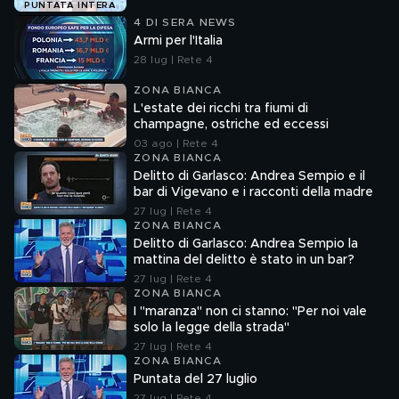
PUNTATA INTERA
4 DI SERA NEWS
Armi per l'Italia
28 lug | Rete 4
ZONA BIANCA
L'estate dei ricchi tra fiumi di
champagne, ostriche ed eccessi
03 ago | Rete 4
ZONA BIANCA
Delitto di Garlasco: Andrea Sempio e il
bar di Vigevano e i racconti della madre
27 lug | Rete 4
ZONA BIANCA
Delitto di Garlasco: Andrea Sempio la
mattina del delitto è stato in un bar?
27 lug | Rete 4
ZONA BIANCA
I "maranza" non ci stanno: "Per noi vale
solo la legge della strada"
27 lug | Rete 4
ZONA BIANCA
Puntata del 27 luglio
27 lug | Rete 4