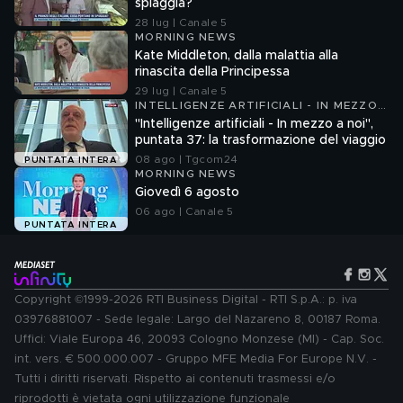
spiaggia?
28 lug | Canale 5
MORNING NEWS
Kate Middleton, dalla malattia alla
rinascita della Principessa
29 lug | Canale 5
INTELLIGENZE ARTIFICIALI - IN MEZZO
A NOI
"Intelligenze artificiali - In mezzo a noi",
puntata 37: la trasformazione del viaggio
08 ago | Tgcom24
PUNTATA INTERA
MORNING NEWS
Giovedì 6 agosto
06 ago | Canale 5
PUNTATA INTERA
Copyright ©1999-2026 RTI Business Digital - RTI S.p.A.: p. iva
03976881007 - Sede legale: Largo del Nazareno 8, 00187 Roma.
Uffici: Viale Europa 46, 20093 Cologno Monzese (MI) - Cap. Soc.
int. vers. € 500.000.007 - Gruppo MFE Media For Europe N.V. -
Tutti i diritti riservati. Rispetto ai contenuti trasmessi e/o
riprodotti è vietata ogni utilizzazione funzionale