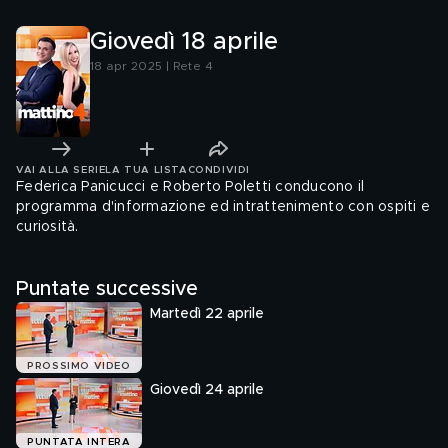
plurimo
Giovedì 18 aprile
18 apr 2025 | Rete 4
VAI ALLA SERIE
LA TUA LISTA
CONDIVIDI
Federica Panicucci e Roberto Poletti conducono il
programma d'informazione ed intrattenimento con ospiti e
curiosità.
Puntate successive
Martedì 22 aprile
PROSSIMO VIDEO
Giovedì 24 aprile
PUNTATA INTERA