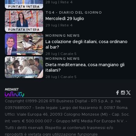
28 lug | Rete 4
PUNTATA INTERA
TG4 - DIARIO DEL GIORNO
Mercoledì 29 luglio
29 lug | Rete 4
PUNTATA INTERA
MORNING NEWS
La colazione degli italiani, cosa ordinano
al bar?
28 lug | Canale 5
MORNING NEWS
Dieta mediterranea, cosa mangiano gli
italiani?
28 lug | Canale 5
Copyright ©1999-2026 RTI Business Digital - RTI S.p.A.: p. iva
03976881007 - Sede legale: Largo del Nazareno 8, 00187 Roma.
Uffici: Viale Europa 46, 20093 Cologno Monzese (MI) - Cap. Soc.
int. vers. € 500.000.007 - Gruppo MFE Media For Europe N.V. -
Tutti i diritti riservati. Rispetto ai contenuti trasmessi e/o
riprodotti è vietata ogni utilizzazione funzionale