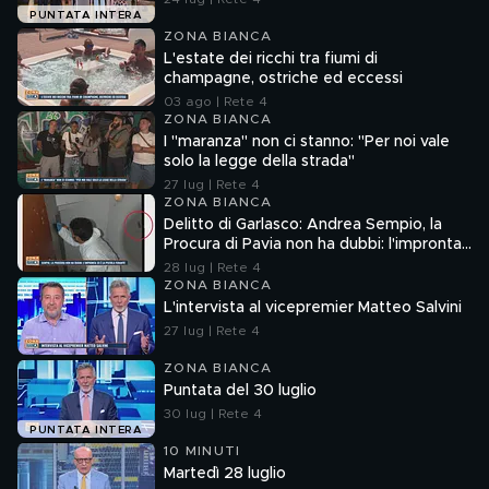
PUNTATA INTERA
ZONA BIANCA
L'estate dei ricchi tra fiumi di
champagne, ostriche ed eccessi
03 ago | Rete 4
ZONA BIANCA
I "maranza" non ci stanno: "Per noi vale
solo la legge della strada"
27 lug | Rete 4
ZONA BIANCA
Delitto di Garlasco: Andrea Sempio, la
Procura di Pavia non ha dubbi: l'impronta
33 è la pistola fumante
28 lug | Rete 4
ZONA BIANCA
L'intervista al vicepremier Matteo Salvini
27 lug | Rete 4
ZONA BIANCA
Puntata del 30 luglio
30 lug | Rete 4
PUNTATA INTERA
10 MINUTI
Martedì 28 luglio