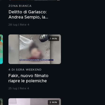
ZONA BIANCA
Delitto di Garlasco:
Andrea Sempio, la
Procura di Pavia non ha
28 lug | Rete 4
dubbi: l'impronta 33 è la
pistola fumante
1 MIN
4 DI SERA WEEKEND
Fakir, nuovo filmato
riapre le polemiche
25 lug | Rete 4
3 MIN