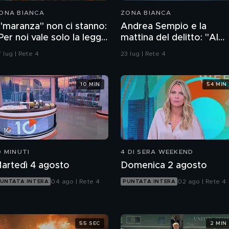
ONA BIANCA
ZONA BIANCA
 "maranza" non ci stanno:
Andrea Sempio e la
Per noi vale solo la legge
mattina del delitto: "Al
ella strada"
bar' No, non ci sono
 lug | Rete 4
23 lug | Rete 4
andato"
10 MIN
54 MIN
0 MINUTI
4 DI SERA WEEKEND
artedì 4 agosto
Domenica 2 agosto
04 ago | Rete 4
02 ago | Rete 4
UNTATA INTERA
PUNTATA INTERA
55 SEC
2 MIN