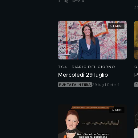
31 lug | Rete 4
c
29
51 MIN
TG4 - DIARIO DEL GIORNO
Q
Mercoledì 29 luglio
P
29 lug | Rete 4
PUNTATA INTERA
P
5 MIN