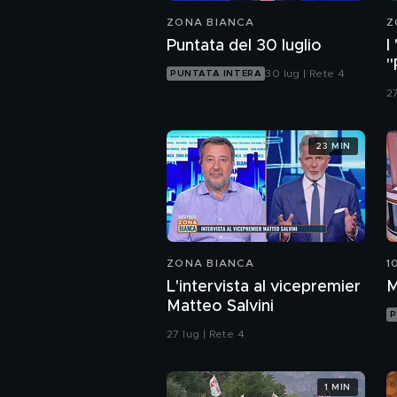
ZONA BIANCA
Z
Puntata del 30 luglio
I
"
30 lug | Rete 4
PUNTATA INTERA
d
27
23 MIN
ZONA BIANCA
1
L'intervista al vicepremier
M
Matteo Salvini
P
27 lug | Rete 4
1 MIN