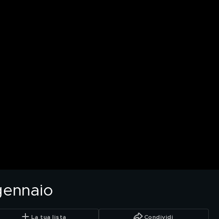
gennaio
La tua lista
Condividi