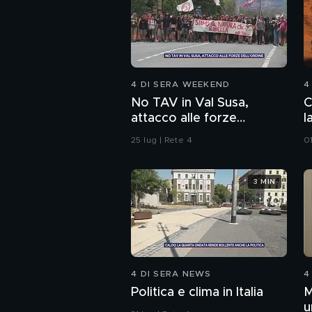
4 DI SERA WEEKEND
4
No TAV in Val Susa,
C
attacco alle forze
l
dell'ordine
25 lug | Rete 4
0
3 MIN
4 DI SERA NEWS
4
Politica e clima in Italia
M
u