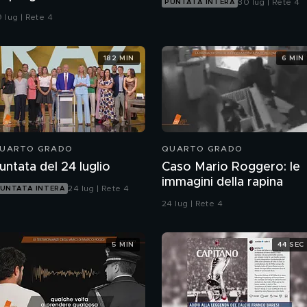
30 lug | Rete 4
PUNTATA INTERA
onfronti della polizia"
 lug | Rete 4
182 MIN
6 MIN
UARTO GRADO
QUARTO GRADO
untata del 24 luglio
Caso Mario Roggero: le
immagini della rapina
24 lug | Rete 4
UNTATA INTERA
24 lug | Rete 4
5 MIN
44 SEC