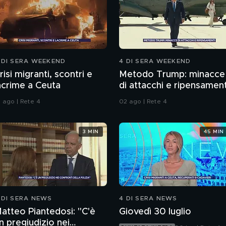
 DI SERA WEEKEND
4 DI SERA WEEKEND
risi migranti, scontri e
Metodo Trump: minacce
acrime a Ceuta
di attacchi e ripensament
1 ago | Rete 4
02 ago | Rete 4
3 MIN
45 MIN
 DI SERA NEWS
4 DI SERA NEWS
atteo Piantedosi: "C'è
Giovedì 30 luglio
n pregiudizio nei