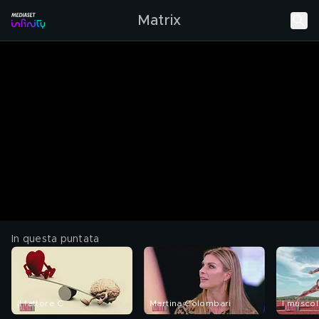
Matrix
In questa puntata
Il fattore C
Martina Colombari
I muscol