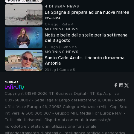
PUNTATA INTERA
4 DI SERA NEWS
La Spagna si prepara ad una nuova marea
invasiva
04 ago | Rete 4
MORNING NEWS
Notizie belle dalle stelle per la settimana
del 3 agosto
03 ago | Canale 5
MORNING NEWS
Santo Carlo Acutis, il ricordo di mamma
Antonia
23 lug | Canale 5
Copyright ©1999-2026 RTI Business Digital - RTI S.p.A.: p. iva
03976881007 - Sede legale: Largo del Nazareno 8, 00187 Roma.
Uffici: Viale Europa 46, 20093 Cologno Monzese (MI) - Cap. Soc.
int. vers. € 500.000.007 - Gruppo MFE Media For Europe N.V. -
Tutti i diritti riservati. Rispetto ai contenuti trasmessi e/o
riprodotti è vietata ogni utilizzazione funzionale
all'addestramento di sistemi di intelligenza artificiale generativa.