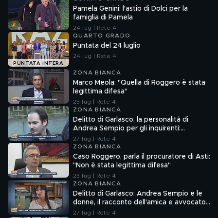
Pamela Genini: l'astio di Dolci per la
famiglia di Pamela
24 lug | Rete 4
QUARTO GRADO
Puntata del 24 luglio
24 lug | Rete 4
PUNTATA INTERA
ZONA BIANCA
Marco Meola: "Quella di Roggero è stata
legittima difesa"
23 lug | Rete 4
ZONA BIANCA
Delitto di Garlasco, la personalità di
Andrea Sempio per gli inquirenti:
"Ossessionato e bugiardo"
27 lug | Rete 4
ZONA BIANCA
Caso Roggero, parla il procuratore di Asti:
"Non è stata legittima difesa"
23 lug | Rete 4
ZONA BIANCA
Delitto di Garlasco: Andrea Sempio e le
donne, il racconto dell'amica e avvocato
Angela Taccia
27 lug | Rete 4