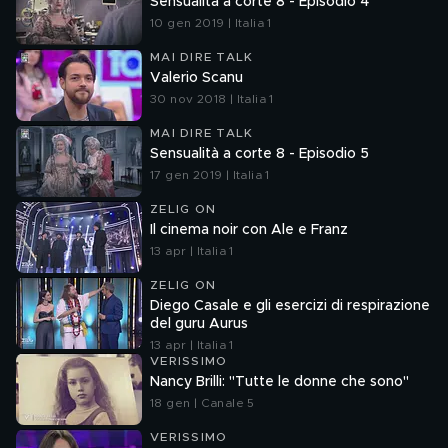
Sensualità a corte 8 - Episodio 4
10 gen 2019 | Italia 1
MAI DIRE TALK
Valerio Scanu
30 nov 2018 | Italia 1
MAI DIRE TALK
Sensualità a corte 8 - Episodio 5
17 gen 2019 | Italia 1
ZELIG ON
Il cinema noir con Ale e Franz
13 apr | Italia 1
ZELIG ON
Diego Casale e gli esercizi di respirazione
del guru Aurus
13 apr | Italia 1
VERISSIMO
Nancy Brilli: "Tutte le donne che sono"
18 gen | Canale 5
VERISSIMO