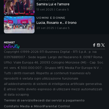
Samira Lui e l'amore
13 set 2025 | Canale 5
UOMINI E DONNE
Lucia, Rosario e... il trono
23 set 2025 | Canale 5
Copyright ©1999-2026 RTI Business Digital - RTI S.p.A.: p. iva
03976881007 - Sede legale: Largo del Nazareno 8, 00187 Roma.
Uffici: Viale Europa 46, 20093 Cologno Monzese (MI) - Cap. Soc.
int. vers. € 500.000.007 - Gruppo MFE Media For Europe N.V. -
Tutti i diritti riservati. Rispetto ai contenuti trasmessi e/o
riprodotti è vietata ogni utilizzazione funzionale
all'addestramento di sistemi di intelligenza artificiale generativa.
È altresì fatto divieto espresso di utilizzare mezzi automatizzati
di data scraping.
Termini di servizio
Recedi dai servizi a pagamento
Comitato Media e Minori
Parental Control