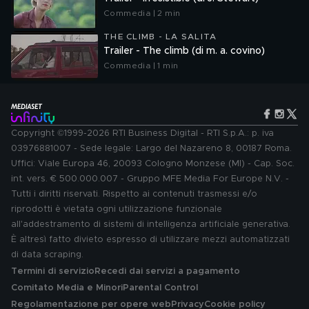
Commedia | 2 min
THE CLIMB - LA SALITA
Trailer - The climb (di m. a. covino)
Commedia | 1 min
Copyright ©1999-2026 RTI Business Digital - RTI S.p.A.: p. iva
03976881007 - Sede legale: Largo del Nazareno 8, 00187 Roma.
Uffici: Viale Europa 46, 20093 Cologno Monzese (MI) - Cap. Soc.
int. vers. € 500.000.007 - Gruppo MFE Media For Europe N.V. -
Tutti i diritti riservati. Rispetto ai contenuti trasmessi e/o
riprodotti è vietata ogni utilizzazione funzionale
all'addestramento di sistemi di intelligenza artificiale generativa.
È altresì fatto divieto espresso di utilizzare mezzi automatizzati
di data scraping.
Termini di servizio
Recedi dai servizi a pagamento
Comitato Media e Minori
Parental Control
Regolamentazione per opere web
Privacy
Cookie policy