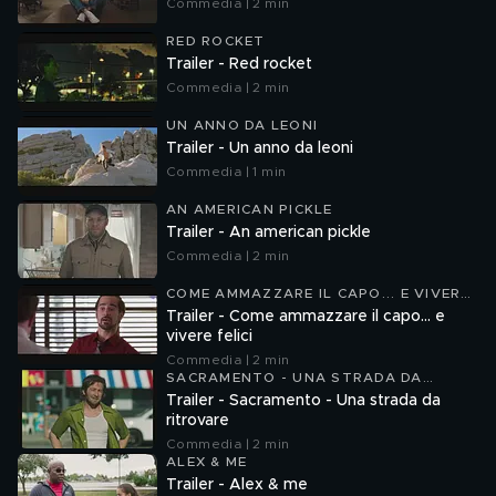
Commedia | 2 min
RED ROCKET
Trailer - Red rocket
Commedia | 2 min
UN ANNO DA LEONI
Trailer - Un anno da leoni
Commedia | 1 min
AN AMERICAN PICKLE
Trailer - An american pickle
Commedia | 2 min
COME AMMAZZARE IL CAPO... E VIVERE
FELICI
Trailer - Come ammazzare il capo... e
vivere felici
Commedia | 2 min
SACRAMENTO - UNA STRADA DA
RITROVARE
Trailer - Sacramento - Una strada da
ritrovare
Commedia | 2 min
ALEX & ME
Trailer - Alex & me