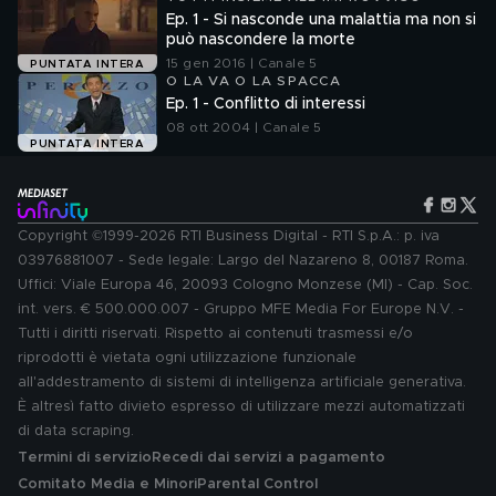
Ep. 1 - Si nasconde una malattia ma non si
può nascondere la morte
15 gen 2016 | Canale 5
PUNTATA INTERA
O LA VA O LA SPACCA
Ep. 1 - Conflitto di interessi
08 ott 2004 | Canale 5
PUNTATA INTERA
Copyright ©1999-2026 RTI Business Digital - RTI S.p.A.: p. iva
03976881007 - Sede legale: Largo del Nazareno 8, 00187 Roma.
Uffici: Viale Europa 46, 20093 Cologno Monzese (MI) - Cap. Soc.
int. vers. € 500.000.007 - Gruppo MFE Media For Europe N.V. -
Tutti i diritti riservati. Rispetto ai contenuti trasmessi e/o
riprodotti è vietata ogni utilizzazione funzionale
all'addestramento di sistemi di intelligenza artificiale generativa.
È altresì fatto divieto espresso di utilizzare mezzi automatizzati
di data scraping.
Termini di servizio
Recedi dai servizi a pagamento
Comitato Media e Minori
Parental Control