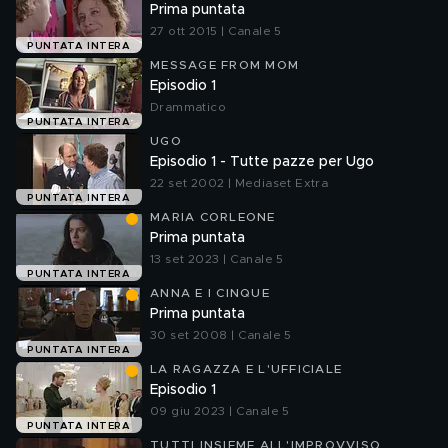
Prima puntata
27 ott 2015 | Canale 5
PUNTATA INTERA
MESSAGE FROM MOM
Episodio 1
Drammatico
PUNTATA INTERA
UGO
Episodio 1 - Tutte pazze per Ugo
22 set 2002 | Mediaset Extra
PUNTATA INTERA
MARIA CORLEONE
Prima puntata
13 set 2023 | Canale 5
PUNTATA INTERA
ANNA E I CINQUE
Prima puntata
30 set 2008 | Canale 5
PUNTATA INTERA
LA RAGAZZA E L'UFFICIALE
Episodio 1
09 giu 2023 | Canale 5
PUNTATA INTERA
TUTTI INSIEME ALL'IMPROVVISO