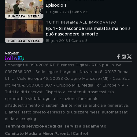
Episodio 1
09 giu 2023 | Canale 5
PUNTATA INTERA
TUTTI INSIEME ALL'IMPROVVISO
Ep. 1 - Si nasconde una malattia ma non si
può nascondere la morte
15 gen 2016 | Canale 5
PUNTATA INTERA
Copyright ©1999-2026 RTI Business Digital - RTI S.p.A.: p. iva
03976881007 - Sede legale: Largo del Nazareno 8, 00187 Roma.
Uffici: Viale Europa 46, 20093 Cologno Monzese (MI) - Cap. Soc.
int. vers. € 500.000.007 - Gruppo MFE Media For Europe N.V. -
Tutti i diritti riservati. Rispetto ai contenuti trasmessi e/o
riprodotti è vietata ogni utilizzazione funzionale
all'addestramento di sistemi di intelligenza artificiale generativa.
È altresì fatto divieto espresso di utilizzare mezzi automatizzati
di data scraping.
Termini di servizio
Recedi dai servizi a pagamento
Comitato Media e Minori
Parental Control