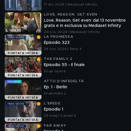
17 dic 2024 | Mediaset Infinity
LOVE, REASON, GET EVEN
Love, Reason, Get even: dal 13 novembre
gratis e in esclusiva su Mediaset Infinity
04 nov 2024 | Mediaset Infinity
LA PROMESSA
Episodio 323
24 nov 2024 | Rete 4
PUNTATA INTERA
THE FAMILY 2
Episodio 55 - Il finale
Soap opera
PUNTATA INTERA
ATTO D'INFEDELTÀ
Ep. 1 - Berlin
Drammatico
PUNTATA INTERA
L'EREDE
Episodio 1
29 mag | Canale 5
PUNTATA INTERA
FAR AWAY